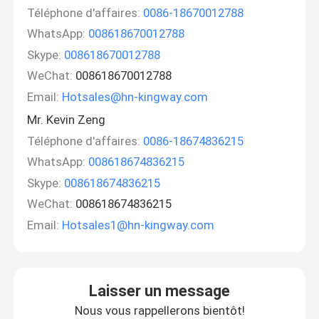
Téléphone d'affaires:
0086-18670012788
WhatsApp:
008618670012788
Skype:
008618670012788
WeChat:
008618670012788
Email:
Hotsales@hn-kingway.com
Mr. Kevin Zeng
Téléphone d'affaires:
0086-18674836215
WhatsApp:
008618674836215
Skype:
008618674836215
WeChat:
008618674836215
Email:
Hotsales1@hn-kingway.com
Laisser un message
Nous vous rappellerons bientôt!