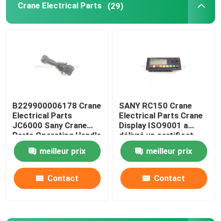
Crane Electrical Parts
(29)
Pièces de grue Zoomlion
Câble métallique de grue
B229900006178 Crane
SANY RC150 Crane
Electrical Parts
Electrical Parts Crane
JC6000 Sany Crane
Display ISO9001 a
Parts Operating Handle
délivré un certificat
meilleur prix
meilleur prix
Contact
Contact