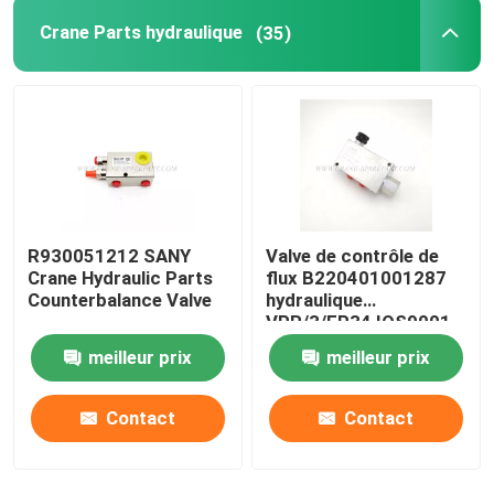
Crane Parts hydraulique
(35)
R930051212 SANY
Valve de contrôle de
Crane Hydraulic Parts
flux B220401001287
Counterbalance Valve
hydraulique
VPR/3/EP34 IOS9001
meilleur prix
meilleur prix
Contact
Contact