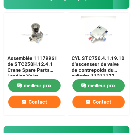
Crane Parts hydraulique
Crane Undercarriage Parts
Crane Engine Parts
Assemblée 11179961
CYL STC750.4.1.19.10
de STC250H.12.4.1
d'ascenseur de valve
Crane Spare Parts
de contrepoids du
Filtre de Sany
Leading Valve
cylindre 11211177
hydraulique
meilleur prix
meilleur prix
Crane Cab Parts
Contact
Contact
Crane Boom Parts
Crane Light