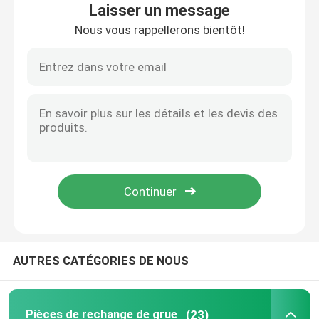
Laisser un message
Nous vous rappellerons bientôt!
Visite d'usine
Contrôle de la qualité
Contact
nouvelles
Demande de soumission
AUTRES CATÉGORIES DE NOUS
Pièces de rechange de grue
Crane Electrical Parts
Pièces de rechange de grue
(23)