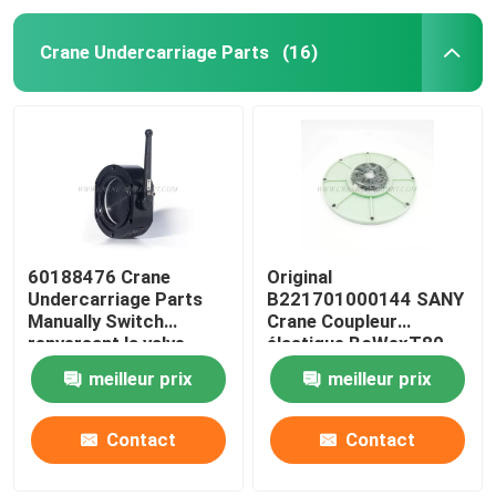
Crane Undercarriage Parts
(16)
60188476 Crane
Original
Undercarriage Parts
B221701000144 SANY
Manually Switch
Crane Coupleur
renversant la valve
élastique BoWexT80-
pour SANY JZF80FD
11.5
meilleur prix
meilleur prix
Contact
Contact