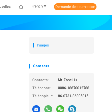
French
uvelles
Demande de soumission
Images
Contacts
Contacts:
Mr. Zane Hu
Téléphone:
0086-18670012788
Télécopieur:
86-0731-86805815