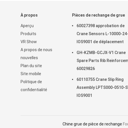
À propos
Pièces de rechange de grue
Aperçu
60027398 approbation de
Produits
Crane Sensors L-10000-24
VR Show
IOS9001 de déplacement
A propos de nous
GH-KZMB-GCJX-V1 Crane
nouvelles
Spare Parts Rib Reinforce
Plan du site
60029826
Site mobile
60110755 Crane Slip Ring
Politique de
Assembly LPTS000-0510-S
confidentialité
IOS9001
Chine grue de pièce de rechange
Fou