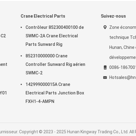
Crane Electrical Parts
Suivez-nous
Contrôleur 852300400100 de
Zone économ
-C2
SWMC-2A Crane Electrical
technique Tc
Parts Sunward Rig
Hunan, Chine 
852310000000 Crane
développeme
ment
Controller Sunward Rig aérien
0086-186700
SWMC-2
Hotsales@hn
142999000015A Crane
Y01
Electrical Parts Junction Box
FXH1-4-AMPN
rnisseur. Copyright © 2023 - 2025 Hunan Kingway Trading Co., Ltd. All