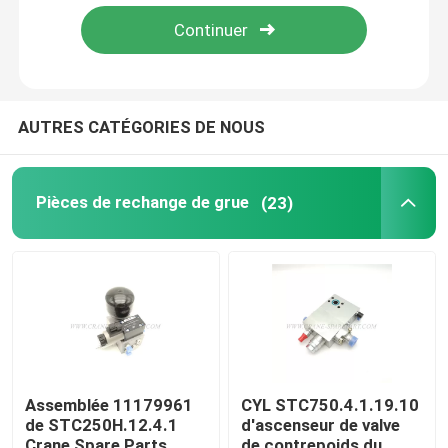
Visite d'usine
Contrôle de la qualité
AUTRES CATÉGORIES DE NOUS
Contact
Pièces de rechange de grue
(23)
nouvelles
Demande de soumission
Pièces de rechange de grue
Assemblée 11179961
CYL STC750.4.1.19.10
de STC250H.12.4.1
d'ascenseur de valve
Crane Electrical Parts
Crane Spare Parts
de contrepoids du