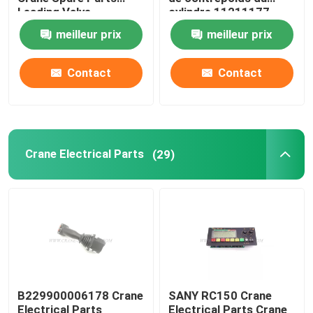
Leading Valve
cylindre 11211177
hydraulique
meilleur prix
meilleur prix
Crane Parts hydraulique
Contact
Contact
Crane Undercarriage Parts
Crane Engine Parts
Crane Electrical Parts
(29)
Filtre de Sany
Crane Cab Parts
Crane Boom Parts
B229900006178 Crane
SANY RC150 Crane
Crane Light
Electrical Parts
Electrical Parts Crane