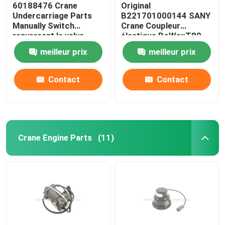
60188476 Crane
Original
Undercarriage Parts
B221701000144 SANY
Manually Switch
Crane Coupleur
renversant la valve
élastique BoWexT80-
pour SANY JZF80FD
11.5
meilleur prix
meilleur prix
Contact
Contact
Crane Engine Parts
(11)