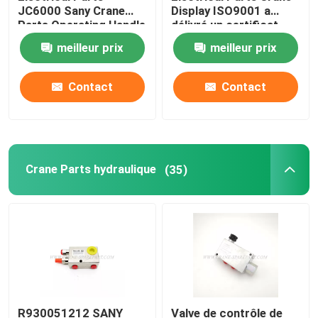
JC6000 Sany Crane
Display ISO9001 a
Parts Operating Handle
délivré un certificat
Pièces de grue Zoomlion
meilleur prix
meilleur prix
Câble métallique de grue
Contact
Contact
Crane Parts hydraulique
(35)
R930051212 SANY
Valve de contrôle de