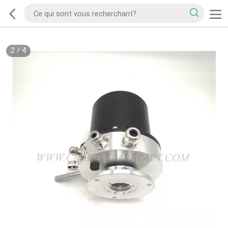
2
/
4