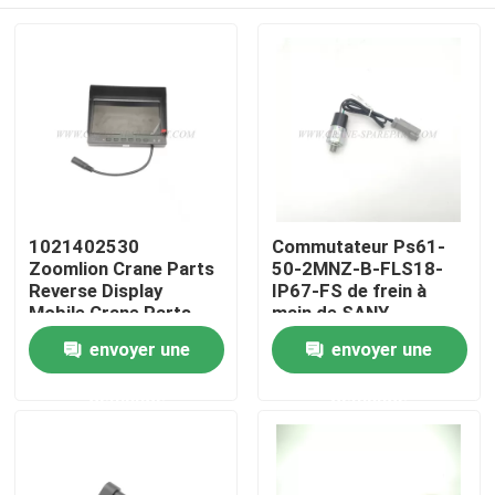
1021402530
Commutateur Ps61-
Zoomlion Crane Parts
50-2MNZ-B-FLS18-
Reverse Display
IP67-FS de frein à
Mobile Crane Parts
main de SANY
60044285
Aperçu
envoyer une
envoyer une
demande
demande
Produits
A propos de nous