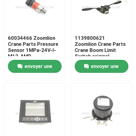
Visite d'usine
Contrôle de la qualité
60034466 Zoomlion
1139800621
Crane Parts Pressure
Zoomlion Crane Parts
Sensor 1MPa-24V-I-
Crane Boom Limit
Contact
M12-AMP
Switch original
envoyer une
envoyer une
nouvelles
demande
demande
Demande de soumission
Pièces de rechange de grue
Crane Electrical Parts