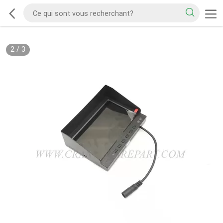
2
/
3