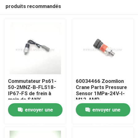
produits recommandés
Commutateur Ps61-
60034466 Zoomlion
50-2MNZ-B-FLS18-
Crane Parts Pressure
IP67-FS de frein à
Sensor 1MPa-24V-I-
Aperçu
main de SANY
M12-AMP
60044285
envoyer une
envoyer une
Produits
demande
demande
A propos de nous