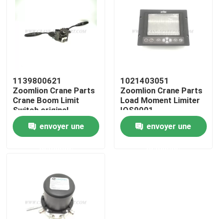
Visite d'usine
Contrôle de la qualité
1139800621
1021403051
Contact
Zoomlion Crane Parts
Zoomlion Crane Parts
Crane Boom Limit
Load Moment Limiter
Switch original
IOS9001
nouvelles
envoyer une
envoyer une
demande
demande
Demande de soumission
Pièces de rechange de grue
Crane Electrical Parts