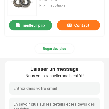
Prix：negotiable
Crane Parts hydraulique
meilleur prix
Contact
Crane Undercarriage Parts
Crane Engine Parts
Regardez plus
Filtre de Sany
Laisser un message
Crane Cab Parts
Nous vous rappellerons bientôt!
Crane Boom Parts
Crane Light