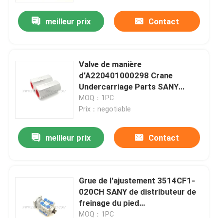
meilleur prix
Contact
Valve de manière
d'A220401000298 Crane
Undercarriage Parts SANY
S25A3.0 un
MOQ：1PC
Prix：negotiable
meilleur prix
Contact
Aperçu
Grue de l'ajustement 3514CF1-
Produits
020CH SANY de distributeur de
freinage du pied
A220401000250
A propos de nous
MOQ：1PC