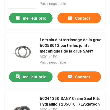
Prix：negotiable
Visite d'usine
meilleur prix
Contact
Contrôle de la qualité
Le train d'atterrissage de la grue
Contact
60258012 partie les joints
mécaniques de la grue SANY
MOQ：1PC
nouvelles
Prix：negotiable
Demande de soumission
meilleur prix
Contact
Pièces de rechange de grue
60241350 SANY Crane Seal Kits
Hydraulic 120501017EAxletech
Crane Electrical Parts
MOQ：1PC