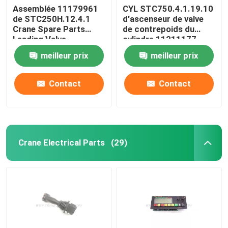
Assemblée 11179961
CYL STC750.4.1.19.10
de STC250H.12.4.1
d'ascenseur de valve
Crane Spare Parts
de contrepoids du
Leading Valve
cylindre 11211177
hydraulique
meilleur prix
meilleur prix
Contact
Contact
Crane Electrical Parts
(29)