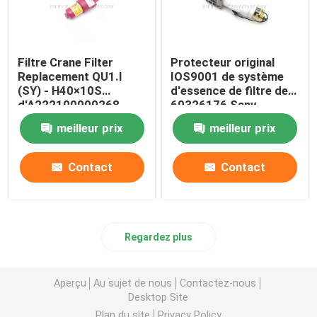
Filtre Crane Filter
Protecteur original
Replacement QU1.I
IOS9001 de système
(SY) - H40×10S
d'essence de filtre de
d'A222100000268
60326176 Sany
Sany
meilleur prix
meilleur prix
Contact
Contact
Regardez plus
Aperçu
Au sujet de nous
Contactez-nous
Desktop Site
Plan du site
Privacy Policy