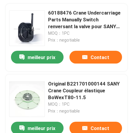
60188476 Crane Undercarriage
Parts Manually Switch
renversant la valve pour SANY
JZF80FD
MOQ：1PC
Prix：negotiable
meilleur prix
Contact
Original B221701000144 SANY
Crane Coupleur élastique
BoWexT80-11.5
MOQ：1PC
Prix：negotiable
meilleur prix
Contact