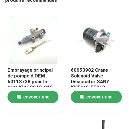
Embrayage principal
60053982 Crane
de pompe d'OEM
Solenoid Valve
60118738 pour la
Desiccator SANY
grue KL1602AS-010
Kl35as2-55010
Aperçu
de SANY
envoyer une
envoyer une
demande
demande
Produits
A propos de nous