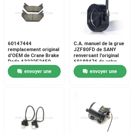
Visite d'usine
Contrôle de la qualité
60147444
C.A. manuel de la grue
remplacement original
JZF80FD de SANY
Contact
d'OEM de Crane Brake
renversant l'original
Pads A3222F2450
60188476 de valve
envoyer une
envoyer une
nouvelles
demande
demande
Demande de soumission
Pièces de rechange de grue
Crane Electrical Parts