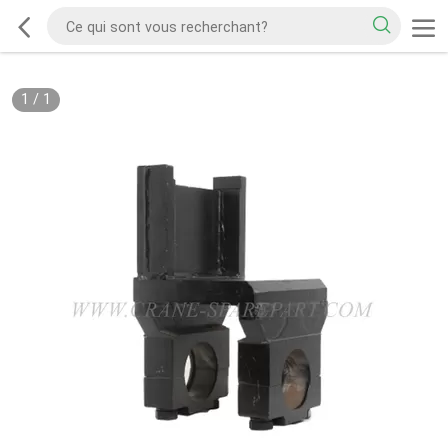
1
/
1