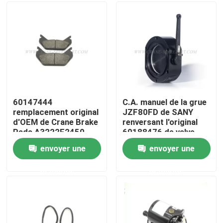
Visite d'usine
Contrôle de la qualité
Contact
60147444
C.A. manuel de la grue
remplacement original
JZF80FD de SANY
d'OEM de Crane Brake
renversant l'original
nouvelles
Pads A3222F2450
60188476 de valve
envoyer une
envoyer une
Demande de soumission
demande
demande
Pièces de rechange de grue
Crane Electrical Parts