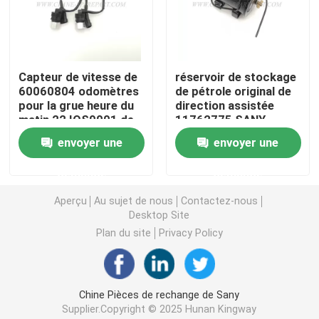
Crane Parts hydraulique
Capteur de vitesse de
réservoir de stockage
Crane Undercarriage Parts
60060804 odomètres
de pétrole original de
pour la grue heure du
direction assistée
matin 22 IOS9001 de
11762775 SANY
Crane Engine Parts
SANY
SYM5331J.5.2-1
envoyer une
envoyer une
Filtre de Sany
demande
demande
Aperçu
Au sujet de nous
Contactez-nous
Desktop Site
Crane Cab Parts
Plan du site
Privacy Policy
Crane Boom Parts
Chine Pièces de rechange de Sany
Crane Light
Supplier.Copyright © 2025 Hunan Kingway