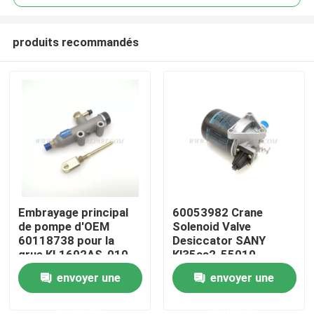
produits recommandés
Embrayage principal
60053982 Crane
Aperçu
de pompe d'OEM
Solenoid Valve
60118738 pour la
Desiccator SANY
grue KL1602AS-010
Kl35as2-55010
Produits
de SANY
envoyer une
envoyer une
demande
demande
A propos de nous