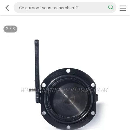
2
/
3