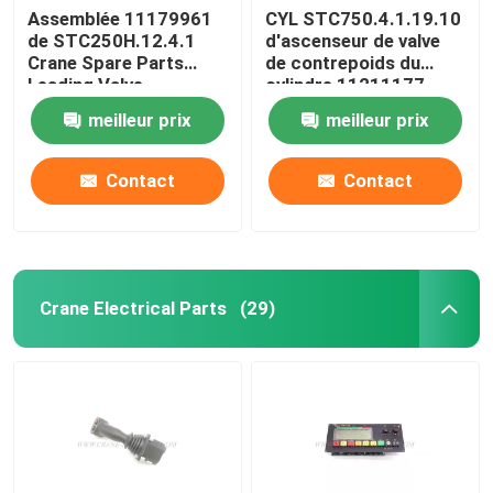
Assemblée 11179961
CYL STC750.4.1.19.10
de STC250H.12.4.1
d'ascenseur de valve
Crane Spare Parts
de contrepoids du
Leading Valve
cylindre 11211177
hydraulique
meilleur prix
meilleur prix
Contact
Contact
Crane Electrical Parts
(29)