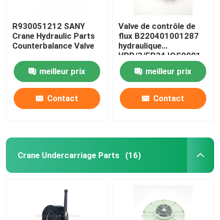
R930051212 SANY
Valve de contrôle de
Crane Hydraulic Parts
flux B220401001287
Counterbalance Valve
hydraulique
VPR/3/EP34 IOS9001
meilleur prix
meilleur prix
Contact
Contact
Crane Undercarriage Parts
(16)