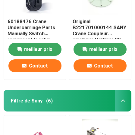
60188476 Crane
Original
Undercarriage Parts
B221701000144 SANY
Manually Switch
Crane Coupleur
renversant la valve
élastique BoWexT80-
pour SANY JZF80FD
11.5
meilleur prix
meilleur prix
Contact
Contact
Filtre de Sany
(6)