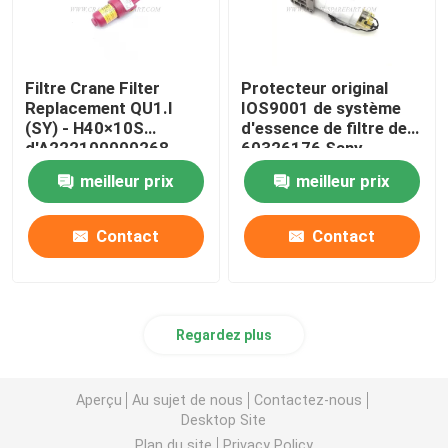
Filtre Crane Filter
Protecteur original
Replacement QU1.I
IOS9001 de système
(SY) - H40×10S
d'essence de filtre de
d'A222100000268
60326176 Sany
Sany
meilleur prix
meilleur prix
Contact
Contact
Regardez plus
Aperçu
Au sujet de nous
Contactez-nous
Desktop Site
Plan du site
Privacy Policy