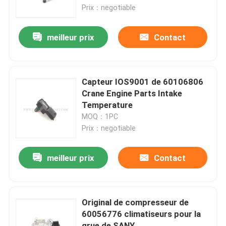
Prix：negotiable
Visite d'usine
meilleur prix
Contact
Contrôle de la qualité
Capteur IOS9001 de 60106806
Contact
Crane Engine Parts Intake
Temperature
MOQ：1PC
nouvelles
Prix：negotiable
Demande de soumission
meilleur prix
Contact
Pièces de rechange de grue
Original de compresseur de
60056776 climatiseurs pour la
Crane Electrical Parts
grue de SANY