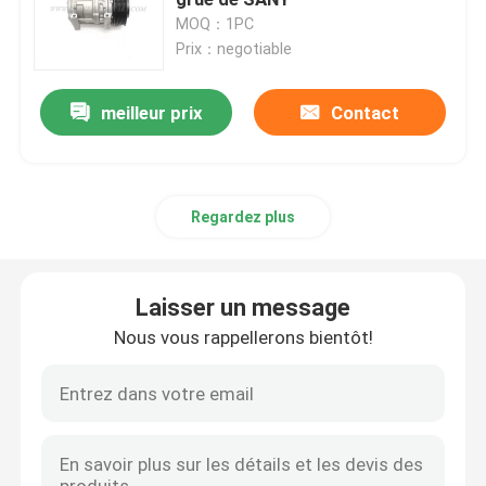
MOQ：1PC
Prix：negotiable
Crane Parts hydraulique
meilleur prix
Contact
Crane Undercarriage Parts
Crane Engine Parts
Regardez plus
Filtre de Sany
Laisser un message
Crane Cab Parts
Nous vous rappellerons bientôt!
Crane Boom Parts
Crane Light