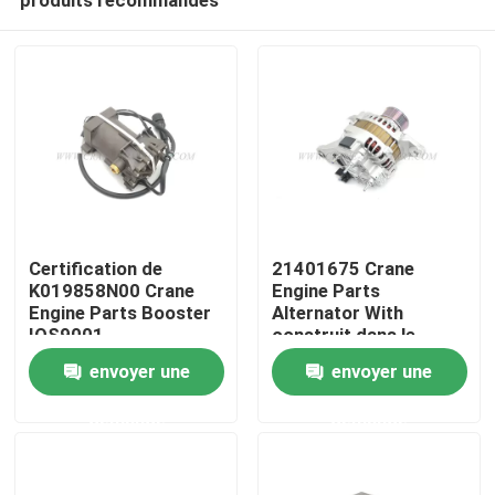
Certification de
21401675 Crane
K019858N00 Crane
Engine Parts
Engine Parts Booster
Alternator With
IOS9001
construit dans le
Aperçu
régulateur de tension
envoyer une
envoyer une
demande
demande
Produits
A propos de nous