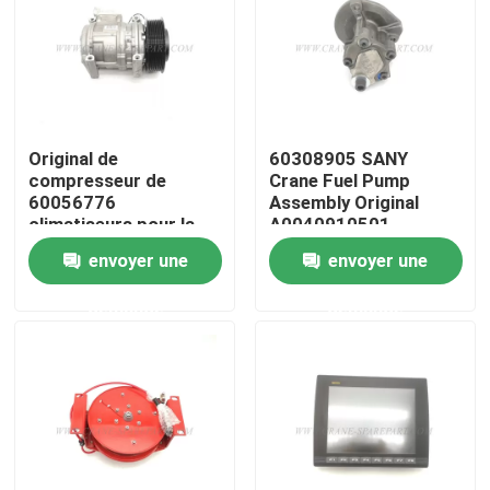
Visite d'usine
Contrôle de la qualité
Original de
60308905 SANY
compresseur de
Crane Fuel Pump
Contact
60056776
Assembly Original
climatiseurs pour la
A0040910501
grue de SANY
envoyer une
envoyer une
nouvelles
demande
demande
Demande de soumission
Pièces de rechange de grue
Crane Electrical Parts