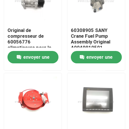
Visite d'usine
Original de
60308905 SANY
Contrôle de la qualité
compresseur de
Crane Fuel Pump
60056776
Assembly Original
climatiseurs pour la
A0040910501
Contact
grue de SANY
envoyer une
envoyer une
demande
demande
nouvelles
Demande de soumission
Pièces de rechange de grue
Crane Electrical Parts