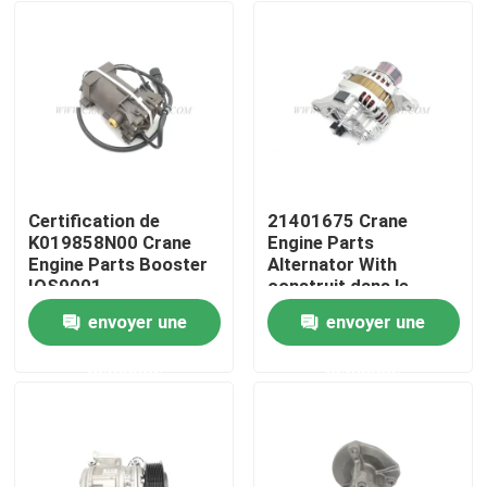
Certification de
21401675 Crane
K019858N00 Crane
Engine Parts
Engine Parts Booster
Alternator With
IOS9001
construit dans le
régulateur de tension
envoyer une
envoyer une
Aperçu
demande
demande
Produits
A propos de nous