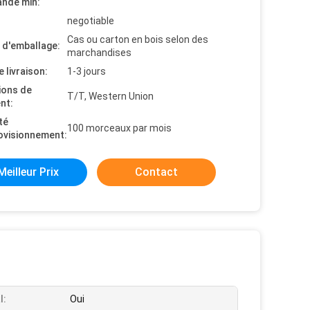
nde min:
negotiable
Cas ou carton en bois selon des
s d'emballage:
marchandises
e livraison:
1-3 jours
ions de
T/T, Western Union
nt:
té
100 morceaux par mois
ovisionnement:
Meilleur Prix
Contact
l:
Oui