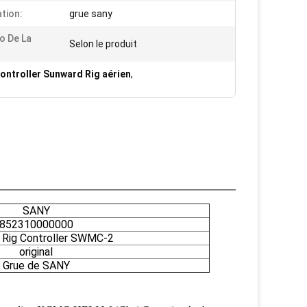
ation:
grue sany
o De La
Selon le produit
ontroller Sunward Rig aérien
,
SANY
852310000000
 Rig Controller SWMC-2
original
Grue de SANY