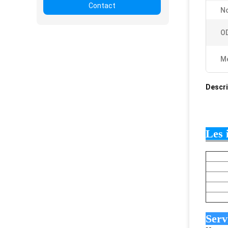
Contact
N
O
Me
Descri
Les 
Serv