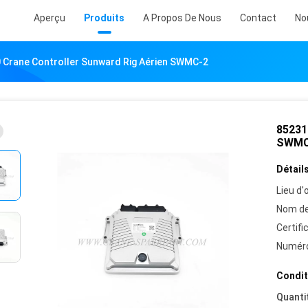
Aperçu
Produits
A Propos De Nous
Contact
No
Crane Controller Sunward Rig Aérien SWMC-2
85231
SWMC
Détails
Lieu d'o
Nom de
Certifi
Numéro
Condit
Quanti