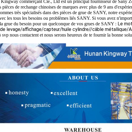
Kingway commerçant Cie., Ltd est un principal fournisseur de S
es pièces de rechange chinoises de marques avec plus de 9 ans d'expérie
ommes très spécialisés dans des pièces de grue de SANY, notre expéri
avec les tous les besoins ou problèmes liés SANY. Si vous avez n'impor
Le mot
à la grue du besoin pour un quelconque de vos grues de SANY :
de levage/affichage/capteur/huile cylindre//câble métallique/
s
svp nous contactent et nous serons heureux de te fournir la bonne solu