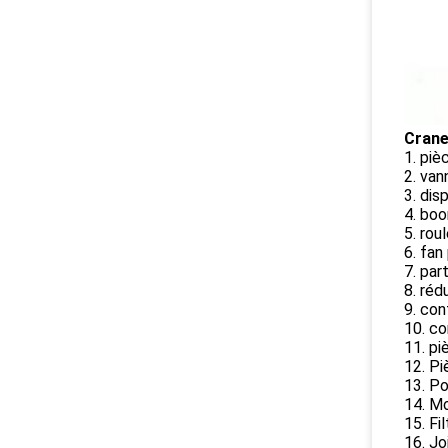
Crane
1. piè
2. va
3. dis
4. boo
5. rou
6. fan
7. par
8. réd
9. con
10. co
11. pi
12. Pi
13. P
14. Mo
15. Fil
16. Jo