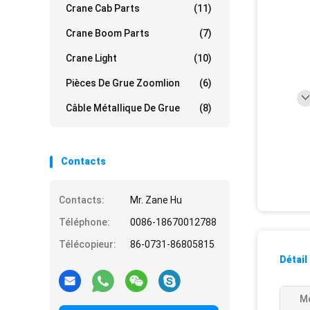
Crane Cab Parts
(11)
Crane Boom Parts
(7)
Crane Light
(10)
Pièces De Grue Zoomlion
(6)
Câble Métallique De Grue
(8)
Contacts
Contacts:
Mr. Zane Hu
Téléphone:
0086-18670012788
Télécopieur:
86-0731-86805815
Détail
Mo