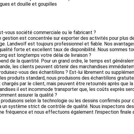
gues et douille et goupilles
st-vous société commerciale ou le fabricant ?
e gestion est concentrée sur exporter des activités pour plus d
e. Landwolf est toujours professionnel et fiable. Nos avantages
qualité forte et excellent taux de disponibilité. Nous sommes to
ong est longtemps votre délai de livraison ?
épend de la quantité. Pour un grand ordre, le temps est générale
nde, les clients peuvent obtenir des marchandises immédiatem
roduisez-vous des échantillons ? Est-lui librement ou supplémen
 les produits standard, nous produisons des échantillons gratuit
 chargés par le client, mais peuvent être retournés après que 
ndises il est incommode transporter que, les coûts exprès seron
omment assurer la qualité ?
 produisons selon la technologie ou les dessins confirmés pour
a un système strict de contrôle de qualité. Nous inspectons de
ne fréquence et nous effectuons également l'inspection finale 