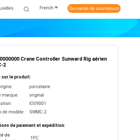
French
uvelles
Demande de soumission
0000000 Crane Controller Sunward Rig aérien
-2
 sur le produit:
rigine:
porcelaine
 marque:
original
cation:
IOS9001
 de modèle:
SWMC-2
ions de paiement et expédition:
té de
1PC