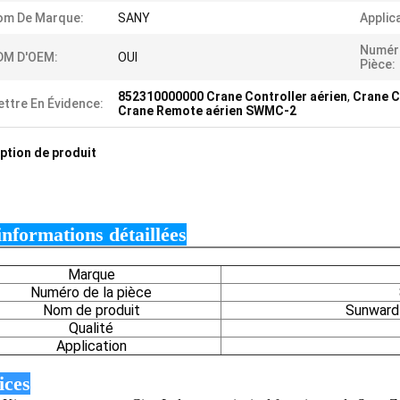
om De Marque:
SANY
Applic
Numér
DM D'OEM:
OUI
Pièce:
852310000000 Crane Controller aérien
,
Crane C
ttre En Évidence:
Crane Remote aérien SWMC-2
ption de produit
informations détaillées
Marque
Numéro de la pièce
Nom de produit
Sunward
Qualité
Application
ices