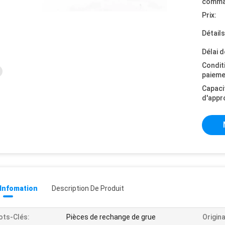
comma
Prix:
Détail
Délai d
Condit
paieme
Capaci
d'appr
 Infomation
Description De Produit
ts-Clés:
Pièces de rechange de grue
Origina