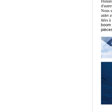
Hunan 
d'autr
Nous s
aider 
liées 
boom 
pièce