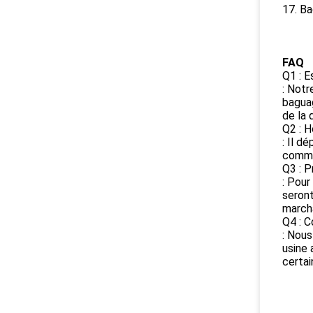
17. Ba
FAQ
Q1 : E
: Notr
baguag
de la 
Q2 : H
: Il d
comma
Q3 : P
: Pour
seront
marcha
Q4 : C
: Nous
usine 
certai