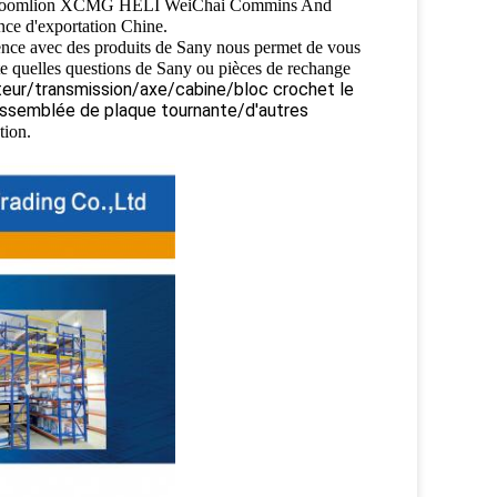
any Zoomlion XCMG HELI WeiChai Commins And
nce d'exportation Chine.
ence avec des produits de Sany nous permet de vous
te quelles questions de Sany ou pièces de rechange
eur/transmission/axe/cabine/bloc crochet le
Assemblée de plaque tournante/d'autres
tion.