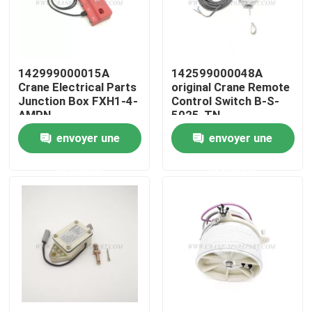
Visite d'usine
142999000015A
142599000048A
Contrôle de la qualité
Crane Electrical Parts
original Crane Remote
Junction Box FXH1-4-
Control Switch B-S-
AMPN
5025-TN
Contact
envoyer une
envoyer une
demande
demande
nouvelles
Demande de soumission
Pièces de rechange de grue
Crane Electrical Parts