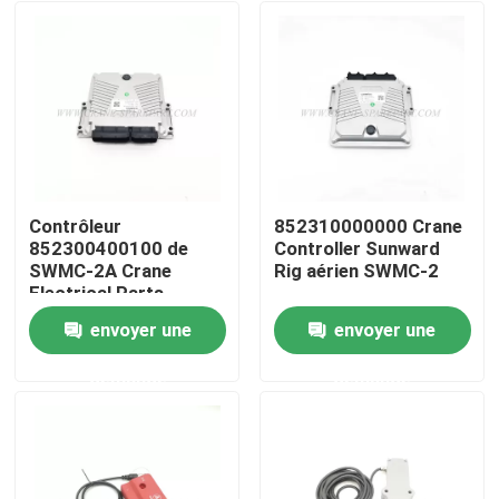
Contrôleur
852310000000 Crane
852300400100 de
Controller Sunward
SWMC-2A Crane
Rig aérien SWMC-2
Electrical Parts
Sunward Rig
envoyer une
envoyer une
Aperçu
demande
demande
Produits
A propos de nous