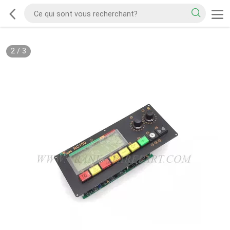
2
/
3