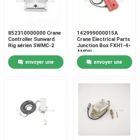
Visite d'usine
852310000000 Crane
142999000015A
Contrôle de la qualité
Controller Sunward
Crane Electrical Parts
Rig aérien SWMC-2
Junction Box FXH1-4-
AMPN
Contact
envoyer une
envoyer une
demande
demande
nouvelles
Demande de soumission
Pièces de rechange de grue
Crane Electrical Parts