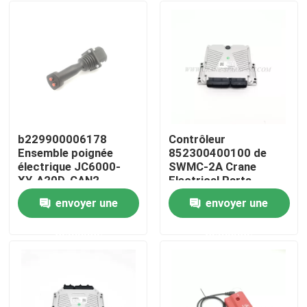
b229900006178
Contrôleur
Ensemble poignée
852300400100 de
électrique JC6000-
SWMC-2A Crane
XY-A20D-CAN2
Electrical Parts
Sunward Rig
envoyer une
envoyer une
Aperçu
demande
demande
Produits
A propos de nous