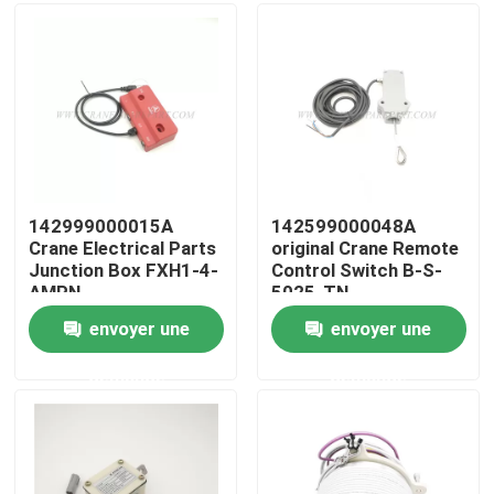
Visite d'usine
Contrôle de la qualité
Contact
142999000015A
142599000048A
Crane Electrical Parts
original Crane Remote
Junction Box FXH1-4-
Control Switch B-S-
nouvelles
AMPN
5025-TN
envoyer une
envoyer une
Demande de soumission
demande
demande
Pièces de rechange de grue
Crane Electrical Parts