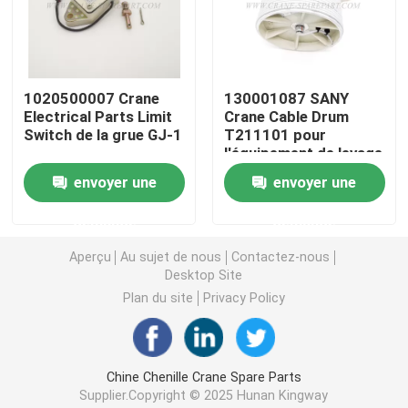
Crane Parts hydraulique
1020500007 Crane
130001087 SANY
Crane Undercarriage Parts
Electrical Parts Limit
Crane Cable Drum
Switch de la grue GJ-1
T211101 pour
l'équipement de levage
Crane Engine Parts
envoyer une
envoyer une
Filtre de Sany
demande
demande
Aperçu
Au sujet de nous
Contactez-nous
Desktop Site
Crane Cab Parts
Plan du site
Privacy Policy
Crane Boom Parts
Chine Chenille Crane Spare Parts
Crane Light
Supplier.Copyright © 2025 Hunan Kingway