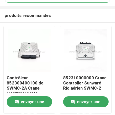
produits recommandés
Contrôleur
852310000000 Crane
Aperçu
852300400100 de
Controller Sunward
SWMC-2A Crane
Rig aérien SWMC-2
Electrical Parts
Produits
Sunward Rig
envoyer une
envoyer une
demande
demande
A propos de nous