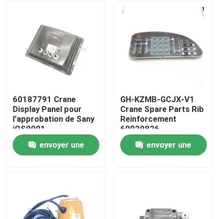
60187791 Crane
GH-KZMB-GCJX-V1
Display Panel pour
Crane Spare Parts Rib
l'approbation de Sany
Reinforcement
iOS9001
60029826
envoyer une
envoyer une
Aperçu
demande
demande
Produits
A propos de nous