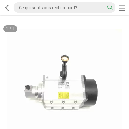
1
/
1