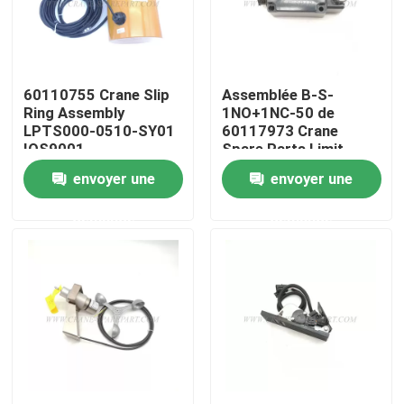
Visite d'usine
60110755 Crane Slip
Assemblée B-S-
Contrôle de la qualité
Ring Assembly
1NO+1NC-50 de
LPTS000-0510-SY01
60117973 Crane
IOS9001
Spare Parts Limit
Contact
Switch
envoyer une
envoyer une
demande
demande
nouvelles
Demande de soumission
Pièces de rechange de grue
Crane Electrical Parts