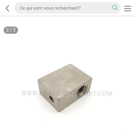
2
/
3