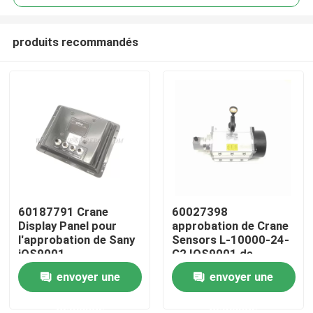
produits recommandés
60187791 Crane
60027398
Aperçu
Display Panel pour
approbation de Crane
l'approbation de Sany
Sensors L-10000-24-
iOS9001
C2 IOS9001 de
Produits
déplacement
envoyer une
envoyer une
demande
demande
A propos de nous