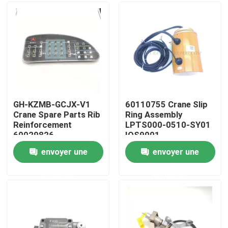
Visite d'usine
Contrôle de la qualité
Contact
GH-KZMB-GCJX-V1
60110755 Crane Slip
Crane Spare Parts Rib
Ring Assembly
Reinforcement
LPTS000-0510-SY01
nouvelles
60029826
IOS9001
envoyer une
envoyer une
Demande de soumission
demande
demande
Pièces de rechange de grue
Crane Electrical Parts