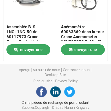
Crane Parts hydraulique
Assemblée B-S-
Anémomètre
Crane Undercarriage Parts
1NO+1NC-50 de
60063869 dans la tour
60117973 Crane
Crane Anemometer
Spare Parts Limit
13N292S22 0-40m/S
Crane Engine Parts
Switch
de grue
envoyer une
envoyer une
Filtre de Sany
demande
demande
Aperçu
Au sujet de nous
Contactez-nous
Desktop Site
Crane Cab Parts
Plan du site
Privacy Policy
Crane Boom Parts
Chine pièces de rechange de pont roulant
Crane Light
Supplier.Copyright © 2025 Hunan Kingway