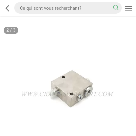
2
/
3