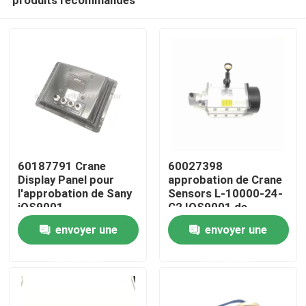
60187791 Crane
60027398
Display Panel pour
approbation de Crane
l'approbation de Sany
Sensors L-10000-24-
iOS9001
C2 IOS9001 de
Aperçu
déplacement
envoyer une
envoyer une
demande
demande
Produits
A propos de nous