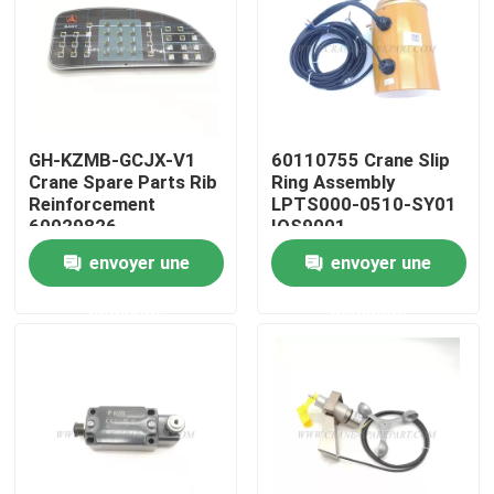
Visite d'usine
Contrôle de la qualité
GH-KZMB-GCJX-V1
60110755 Crane Slip
Crane Spare Parts Rib
Ring Assembly
Contact
Reinforcement
LPTS000-0510-SY01
60029826
IOS9001
envoyer une
envoyer une
nouvelles
demande
demande
Demande de soumission
Pièces de rechange de grue
Crane Electrical Parts