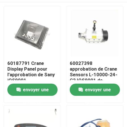
60187791 Crane
60027398
Display Panel pour
approbation de Crane
l'approbation de Sany
Sensors L-10000-24-
iOS9001
C2 IOS9001 de
déplacement
Aperçu
envoyer une
envoyer une
demande
demande
Produits
A propos de nous