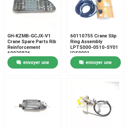
Visite d'usine
Contrôle de la qualité
GH-KZMB-GCJX-V1
60110755 Crane Slip
Crane Spare Parts Rib
Ring Assembly
Reinforcement
LPTS000-0510-SY01
Contact
60029826
IOS9001
envoyer une
envoyer une
nouvelles
demande
demande
Demande de soumission
Pièces de rechange de grue
Crane Electrical Parts