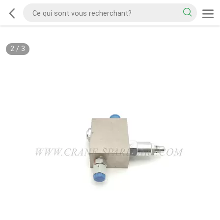
2
/
3