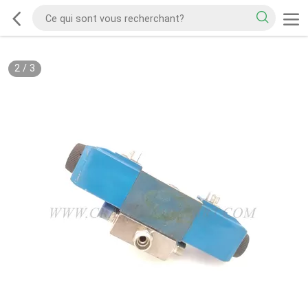
2
/
3