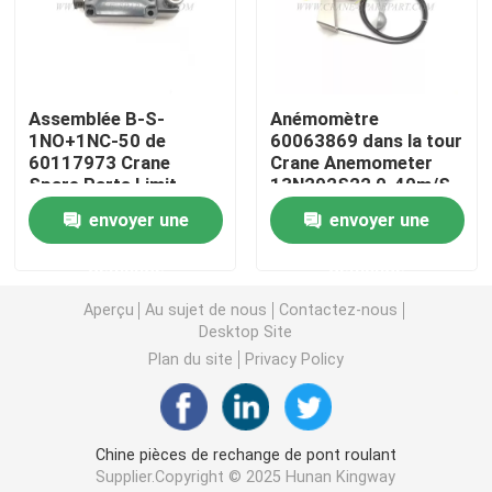
Crane Parts hydraulique
Assemblée B-S-
Anémomètre
Crane Undercarriage Parts
1NO+1NC-50 de
60063869 dans la tour
60117973 Crane
Crane Anemometer
Spare Parts Limit
13N292S22 0-40m/S
Crane Engine Parts
Switch
de grue
envoyer une
envoyer une
Filtre de Sany
demande
demande
Aperçu
Au sujet de nous
Contactez-nous
Desktop Site
Crane Cab Parts
Plan du site
Privacy Policy
Crane Boom Parts
Chine pièces de rechange de pont roulant
Crane Light
Supplier.Copyright © 2025 Hunan Kingway