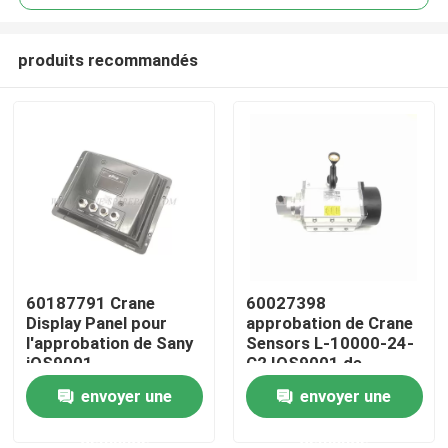
produits recommandés
60187791 Crane
60027398
Aperçu
Display Panel pour
approbation de Crane
l'approbation de Sany
Sensors L-10000-24-
iOS9001
C2 IOS9001 de
Produits
déplacement
envoyer une
envoyer une
demande
demande
A propos de nous