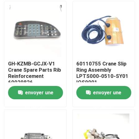
Visite d'usine
Contrôle de la qualité
Contact
GH-KZMB-GCJX-V1
60110755 Crane Slip
Crane Spare Parts Rib
Ring Assembly
Reinforcement
LPTS000-0510-SY01
nouvelles
60029826
IOS9001
envoyer une
envoyer une
Demande de soumission
demande
demande
Pièces de rechange de grue
Crane Electrical Parts