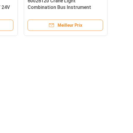
60026120 Crane Light
7 24V
Combination Bus Instrument
SJC6110W
Meilleur Prix