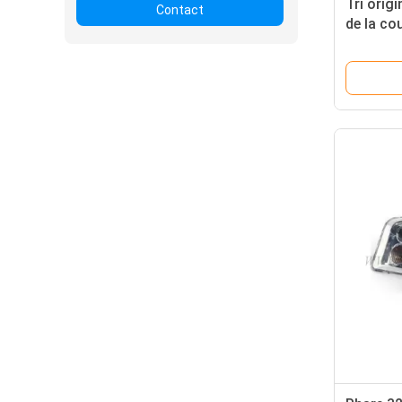
Tri orig
Contact
de la co
grue de