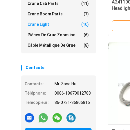
A241100
Crane Cab Parts
(11)
Headligh
Crane Boom Parts
(7)
010
Crane Light
(10)
Pièces De Grue Zoomlion
(6)
Câble Métallique De Grue
(8)
Contacts
Contacts:
Mr. Zane Hu
Téléphone:
0086-18670012788
Télécopieur:
86-0731-86805815