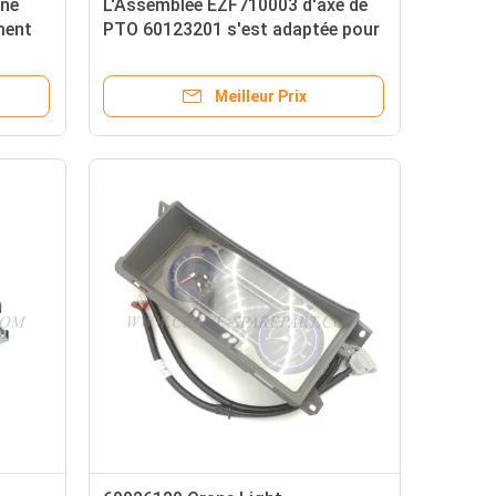
ane
L'Assemblée EZF710003 d'axe de
ment
PTO 60123201 s'est adaptée pour
la grue de SANY
Meilleur Prix