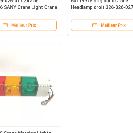
26-026-017 24V de
60119975 originaux Crane
6 SANY Crane Light Crane
Headlamp droit 326-026-02
IOS9001
Meilleur Prix
Meilleur Prix