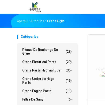
Aperçu
Produits
Crane Light
Catégories
Pièces De Rechange De
(23)
Grue
Crane Electrical Parts
(29)
Crane Parts Hydraulique
(35)
Crane Undercarriage
(16)
Parts
Crane Engine Parts
(11)
Filtre De Sany
(6)