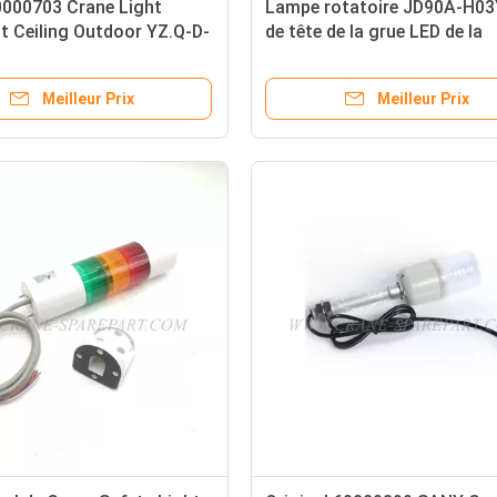
000703 Crane Light
Lampe rotatoire JD90A-H0
t Ceiling Outdoor YZ.Q-D-
de tête de la grue LED de la
parenthèse A241100000656
Meilleur Prix
Meilleur Prix