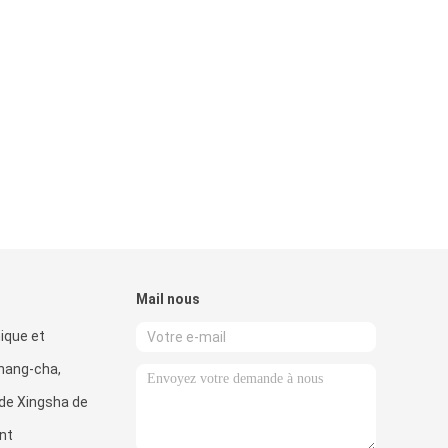
Mail nous
ique et
hang-cha,
de Xingsha de
nt