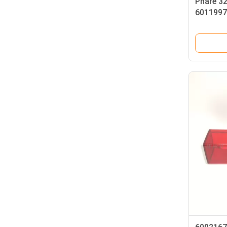
Phare 3
6011997
LED