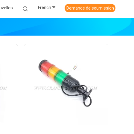
French
uvelles
Demande de soumission