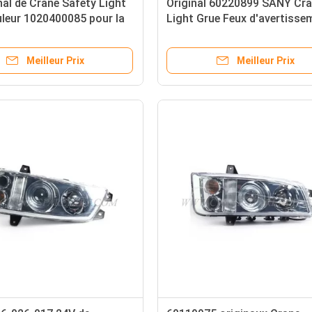
inal de Crane Safety Light
Original 60220899 SANY Cr
uleur 1020400085 pour la
Light Grue Feux d'avertisse
 SANY
L-10-24
Meilleur Prix
Meilleur Prix