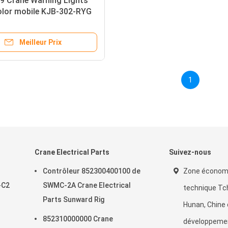
9 Crane Warning Lights
olor mobile KJB-302-RYG
Meilleur Prix
1
Crane Electrical Parts
Suivez-nous
Contrôleur 852300400100 de
Zone économ
-C2
SWMC-2A Crane Electrical
technique Tc
Parts Sunward Rig
Hunan, Chine 
852310000000 Crane
développeme