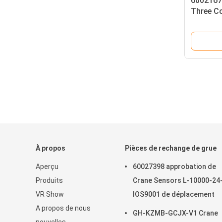
6002167
Three C
À propos
Pièces de rechange de grue
Aperçu
60027398 approbation de
Produits
Crane Sensors L-10000-24
VR Show
IOS9001 de déplacement
A propos de nous
GH-KZMB-GCJX-V1 Crane