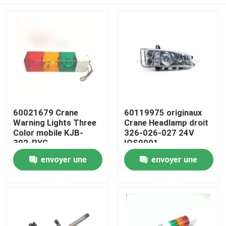
60021679 Crane
60119975 originaux
Warning Lights Three
Crane Headlamp droit
Color mobile KJB-
326-026-027 24V
302-RYG
IOS9001
Aperçu
envoyer une
envoyer une
demande
demande
Produits
A propos de nous