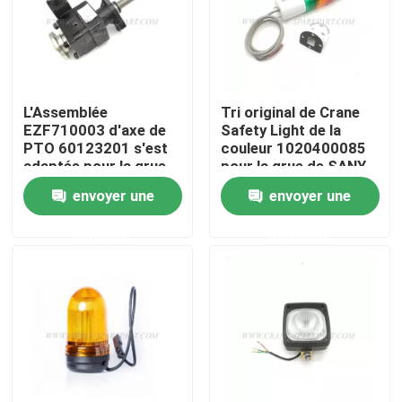
Visite d'usine
Contrôle de la qualité
L'Assemblée
Tri original de Crane
EZF710003 d'axe de
Safety Light de la
PTO 60123201 s'est
couleur 1020400085
Contact
adaptée pour la grue
pour la grue de SANY
de SANY
envoyer une
envoyer une
nouvelles
demande
demande
Demande de soumission
Pièces de rechange de grue
Crane Electrical Parts