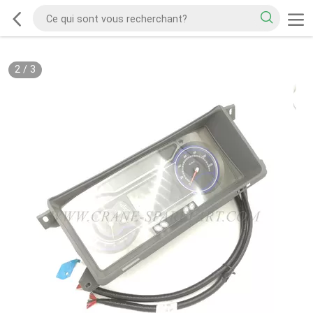
2
/
3