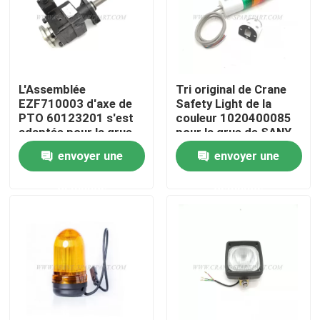
Visite d'usine
Contrôle de la qualité
L'Assemblée
Tri original de Crane
EZF710003 d'axe de
Safety Light de la
PTO 60123201 s'est
couleur 1020400085
Contact
adaptée pour la grue
pour la grue de SANY
de SANY
envoyer une
envoyer une
nouvelles
demande
demande
Demande de soumission
Pièces de rechange de grue
Crane Electrical Parts