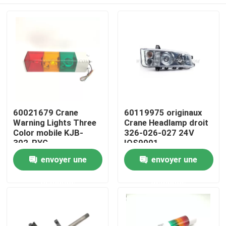
60021679 Crane
60119975 originaux
Warning Lights Three
Crane Headlamp droit
Color mobile KJB-
326-026-027 24V
302-RYG
IOS9001
Aperçu
envoyer une
envoyer une
demande
demande
Produits
A propos de nous