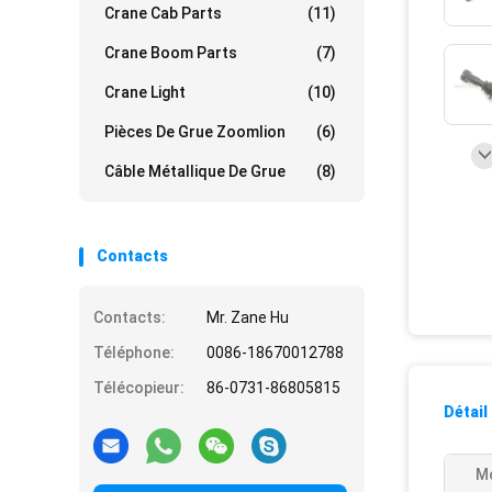
Crane Cab Parts
(11)
Crane Boom Parts
(7)
Crane Light
(10)
Pièces De Grue Zoomlion
(6)
Câble Métallique De Grue
(8)
Contacts
Contacts:
Mr. Zane Hu
Téléphone:
0086-18670012788
Télécopieur:
86-0731-86805815
Détail
Mo