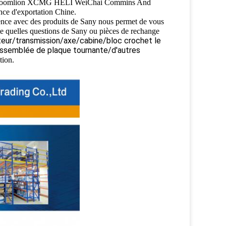
any Zoomlion XCMG HELI WeiChai Commins And
nce d'exportation Chine.
ence avec des produits de Sany nous permet de vous
te quelles questions de Sany ou pièces de rechange
eur/transmission/axe/cabine/bloc crochet le
Assemblée de plaque tournante/d'autres
tion.