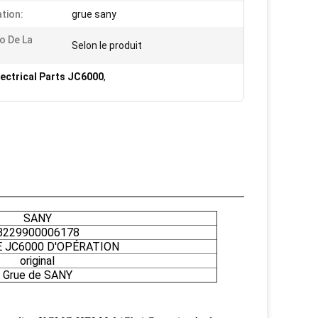
ation:
grue sany
o De La
Selon le produit
lectrical Parts JC6000
,
SANY
B229900006178
 JC6000 D'OPÉRATION
original
Grue de SANY