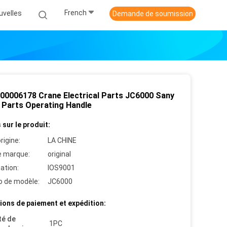
French
uvelles
Demande de soumission
00006178 Crane Electrical Parts JC6000 Sany
 Parts Operating Handle
 sur le produit:
rigine:
LA CHINE
 marque:
original
cation:
IOS9001
 de modèle:
JC6000
ions de paiement et expédition:
té de
1PC