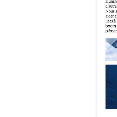
Hunan 
d'autr
Nous s
aider 
liées 
boom 
pièce