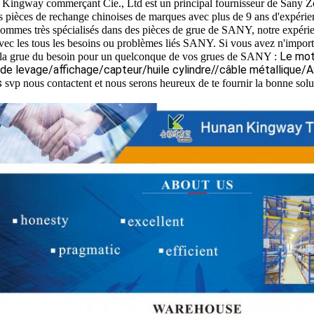
Kingway commerçant Cie., Ltd est un principal fournisseur de S
es pièces de rechange chinoises de marques avec plus de 9 ans d'expérie
ommes très spécialisés dans des pièces de grue de SANY, notre expéri
avec les tous les besoins ou problèmes liés SANY. Si vous avez n'impor
Le mot
à la grue du besoin pour un quelconque de vos grues de SANY :
de levage/affichage/capteur/huile cylindre//câble métallique/
s
svp nous contactent et nous serons heureux de te fournir la bonne solu