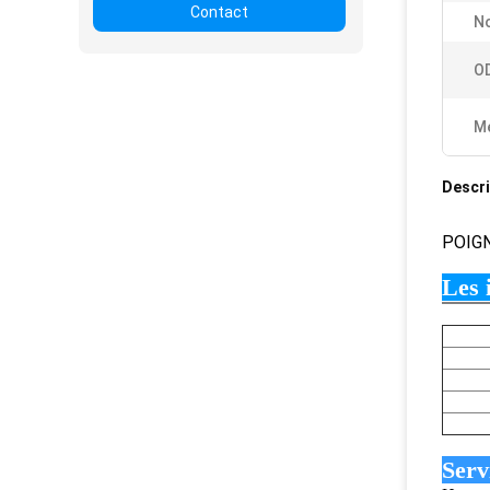
Contact
N
O
Me
Descri
POIG
Les 
Serv