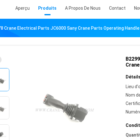
Aperçu
Produits
A Propos De Nous
Contact
No
 Crane Electrical Parts JC6000 Sany Crane Parts Operating Handle
B2299
Crane
Détails
Lieu d'o
Nom de
Certifi
Numéro
Condit
Quanti