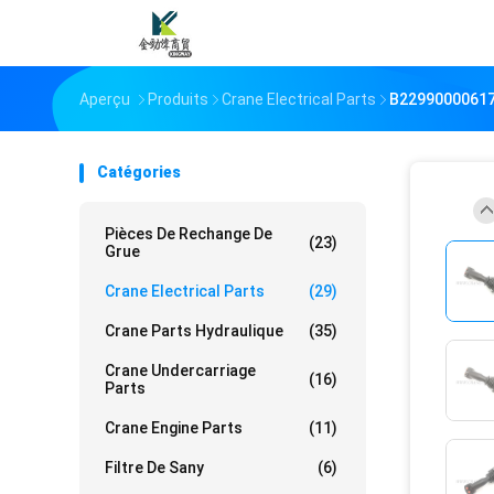
Aperçu
Produits
Crane Electrical Parts
B229900006178
Catégories
Pièces De Rechange De
(23)
Grue
Crane Electrical Parts
(29)
Crane Parts Hydraulique
(35)
Crane Undercarriage
(16)
Parts
Crane Engine Parts
(11)
Filtre De Sany
(6)