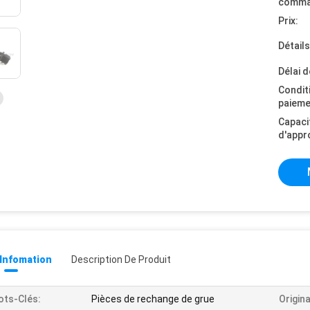
comma
Prix:
Détail
Délai d
Condit
paieme
Capaci
d'appr
 Infomation
Description De Produit
ts-Clés:
Pièces de rechange de grue
Origina