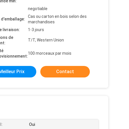
nde min:
negotiable
Cas ou carton en bois selon des
s d'emballage:
marchandises
e livraison:
1-3 jours
ions de
T/T, Western Union
nt:
té
100 morceaux par mois
ovisionnement:
Meilleur Prix
Contact
l:
Oui