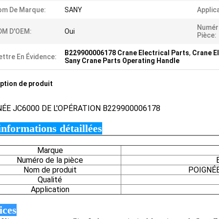
om De Marque:
SANY
Applic
Numér
DM D'OEM:
Oui
Pièce:
B229900006178 Crane Electrical Parts
,
Crane E
ttre En Évidence:
Sany Crane Parts Operating Handle
ption de produit
NÉE
JC6000 DE L'OPÉRATION B229900006178
informations détaillées
Marque
Numéro de la pièce
Nom de produit
POIGNÉE
Qualité
Application
ices