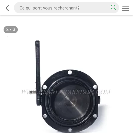
2
/
3