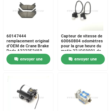
Visite d'usine
Contrôle de la qualité
60147444
Capteur de vitesse de
remplacement original
60060804 odomètres
Contact
d'OEM de Crane Brake
pour la grue heure du
Pads A3222F2450
matin 22 IOS9001 de
SANY
envoyer une
envoyer une
nouvelles
demande
demande
Demande de soumission
Pièces de rechange de grue
Crane Electrical Parts