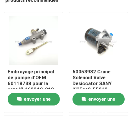
Embrayage principal
60053982 Crane
de pompe d'OEM
Solenoid Valve
60118738 pour la
Desiccator SANY
grue KL1602AS-010
Kl35as2-55010
Aperçu
de SANY
envoyer une
envoyer une
demande
demande
Produits
A propos de nous