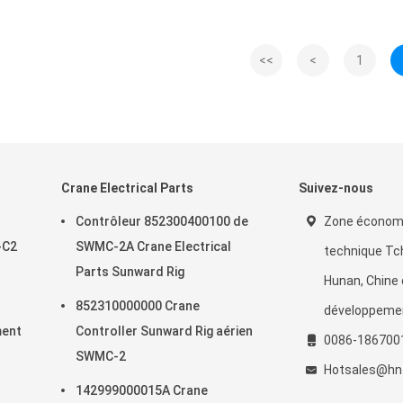
<<
<
1
Crane Electrical Parts
Suivez-nous
Contrôleur 852300400100 de
Zone économ
-C2
SWMC-2A Crane Electrical
technique Tc
Parts Sunward Rig
Hunan, Chine 
852310000000 Crane
développeme
ment
Controller Sunward Rig aérien
0086-186700
SWMC-2
Hotsales@hn
142999000015A Crane