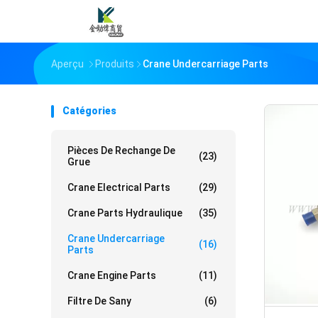
Aperçu
Produits
Crane Undercarriage Parts
Catégories
Pièces De Rechange De
(23)
Grue
Crane Electrical Parts
(29)
Crane Parts Hydraulique
(35)
Crane Undercarriage
(16)
Parts
Crane Engine Parts
(11)
Filtre De Sany
(6)