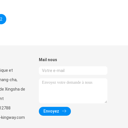
2
Mail nous
ique et
hang-cha,
de Xingsha de
nt
12788
Envoyez
-kingway.com