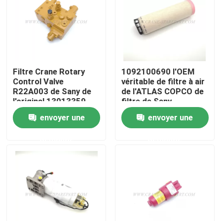
Visite d'usine
Contrôle de la qualité
Filtre Crane Rotary
1092100690 l'OEM
Control Valve
véritable de filtre à air
Contact
R22A003 de Sany de
de l'ATLAS COPCO de
l'original 13013359
filtre de Sany
remplace
envoyer une
envoyer une
nouvelles
demande
demande
Demande de soumission
Pièces de rechange de grue
Crane Electrical Parts