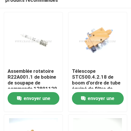
Assemblée rotatoire
Télescope
R22A001.1 de bobine
STC500.4.2.18 de
de soupape de
boom d'ordre de tube
commande 12891129
équipé de filtre de
Aperçu
13023927 Sany
envoyer une
envoyer une
demande
demande
Produits
A propos de nous