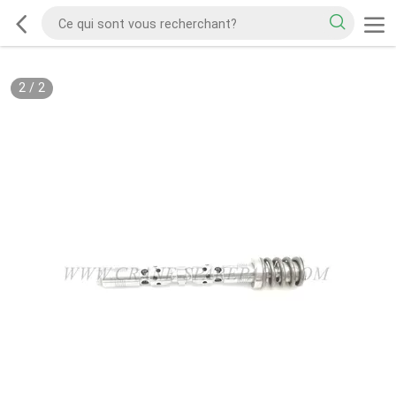
2
/
2