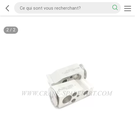
2
/
2