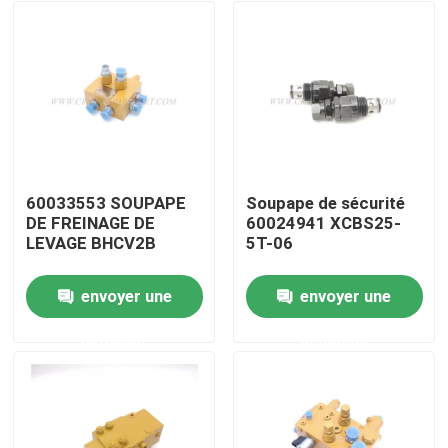
60033553 SOUPAPE
Soupape de sécurité
DE FREINAGE DE
60024941 XCBS25-
LEVAGE BHCV2B
5T-06
envoyer une
envoyer une
Aperçu
demande
demande
Produits
A propos de nous