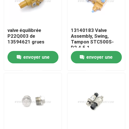
Visite d'usine
valve équilibrée
13140183 Valve
Contrôle de la qualité
P22Q003 de
Assembly, Swing,
13594621 grues
Tampon STC500S-
D2.4.5.1
Contact
envoyer une
envoyer une
demande
demande
nouvelles
Demande de soumission
Pièces de rechange de grue
Crane Electrical Parts