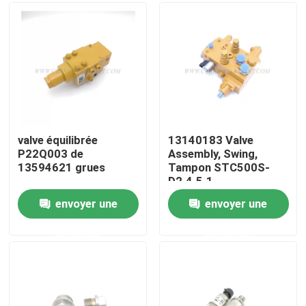
Visite d'usine
Contrôle de la qualité
Contact
valve équilibrée
13140183 Valve
P22Q003 de
Assembly, Swing,
13594621 grues
Tampon STC500S-
nouvelles
D2.4.5.1
envoyer une
envoyer une
Demande de soumission
demande
demande
Pièces de rechange de grue
Crane Electrical Parts