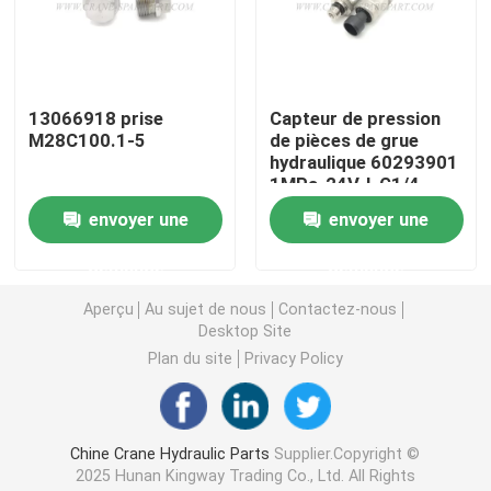
Crane Parts hydraulique
13066918 prise
Capteur de pression
Crane Undercarriage Parts
M28C100.1-5
de pièces de grue
hydraulique 60293901
1MPa-24V-I-G1/4-
Crane Engine Parts
DELPHI
envoyer une
envoyer une
Filtre de Sany
demande
demande
Aperçu
Au sujet de nous
Contactez-nous
Desktop Site
Crane Cab Parts
Plan du site
Privacy Policy
Crane Boom Parts
Chine Crane Hydraulic Parts
Supplier.Copyright ©
Crane Light
2025 Hunan Kingway Trading Co., Ltd. All Rights