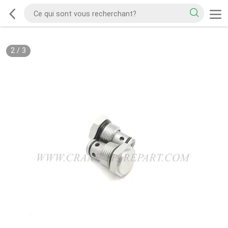
2
/
3