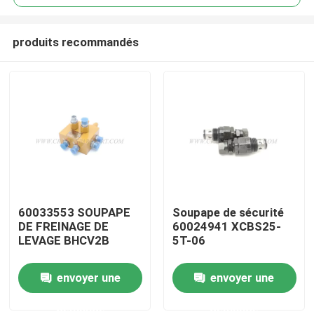
produits recommandés
60033553 SOUPAPE
Soupape de sécurité
Aperçu
DE FREINAGE DE
60024941 XCBS25-
LEVAGE BHCV2B
5T-06
Produits
envoyer une
envoyer une
demande
demande
A propos de nous