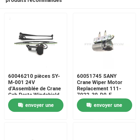
60046210 pièces SY-
60051745 SANY
M-001 24V
Crane Wiper Motor
d'Assemblée de Crane
Replacement 111-
Cab Parts Windshield
7022-30-D0-E
Aperçu
Wiper
envoyer une
envoyer une
demande
demande
Produits
A propos de nous