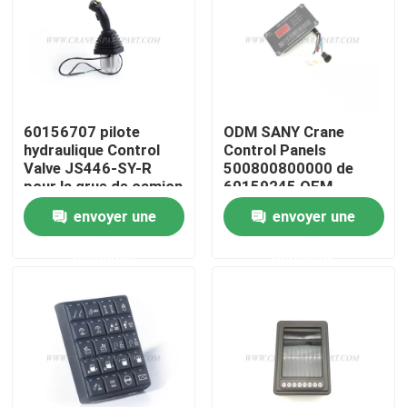
Visite d'usine
Contrôle de la qualité
60156707 pilote
ODM SANY Crane
hydraulique Control
Control Panels
Contact
Valve JS446-SY-R
500800800000 de
pour la grue de camion
60159245 OEM
de Sany
envoyer une
envoyer une
nouvelles
demande
demande
Demande de soumission
Pièces de rechange de grue
Crane Electrical Parts