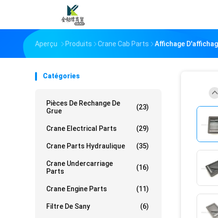
Aperçu
Produits
Crane Cab Parts
Affichage D'affich
Catégories
Pièces De Rechange De
(23)
Grue
Crane Electrical Parts
(29)
Crane Parts Hydraulique
(35)
Crane Undercarriage
(16)
Parts
Crane Engine Parts
(11)
Filtre De Sany
(6)