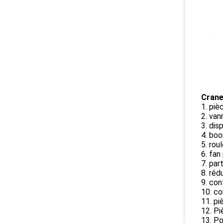
Crane
1. piè
2. va
3. dis
4. boo
5. rou
6. fan
7. par
8. réd
9. con
10. co
11. pi
12. Pi
13. P