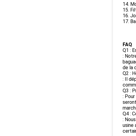
14. Mo
15. Fil
16. Jo
17. Ba
FAQ
Q1 : E
: Notr
baguag
de la 
Q2 : H
: Il d
comma
Q3 : P
: Pour
seront
marcha
Q4 : C
: Nous
usine 
certai