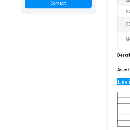
Mo
Contact
N
O
Me
Descri
Assy
0
Les 