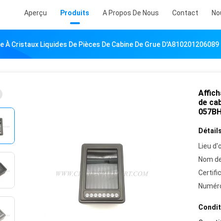
Aperçu
Produits
A Propos De Nous
Contact
No
age À Cristaux Liquides De Pièces De Cabine De Grue D'A8102012060
Affich
de ca
057BH
Détails
Lieu d'o
Nom de
Certifi
Numéro
Condit