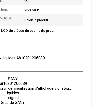
l:
Oui
ation:
grue sany
o De La
Selon le produit
 LCD de pièces de cabine de grue
,
aux liquides A810201206089
SANY
A810201206089
n de visualisation d'affichage à cristaux
liquides
original
Grue de SANY