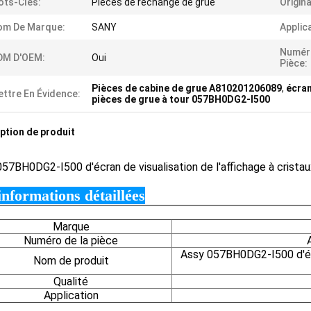
ts-Clés:
Pièces de rechange de grue
Origina
om De Marque:
SANY
Applic
Numér
DM D'OEM:
Oui
Pièce:
Pièces de cabine de grue A810201206089
,
écran
ttre En Évidence:
pièces de grue à tour 057BH0DG2-I500
ption de produit
57BH0DG2-I500 d'écran de visualisation de l'affichage à crist
informations détaillées
Marque
Numéro de la pièce
Assy 057BH0DG2-I500 d'écra
Nom de produit
Qualité
Application