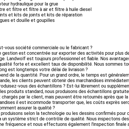
teur hydraulique pour la grue
tre et filtre et filtre à air et filtre à huile diesel
ints et kits de joints et kits de réparation
gues et douille et goupilles
st-vous société commerciale ou le fabricant ?
e gestion est concentrée sur exporter des activités pour plus d
e. Landwolf est toujours professionnel et fiable. Nos avantages
qualité forte et excellent taux de disponibilité. Nous sommes to
ong est longtemps votre délai de livraison ?
épend de la quantité. Pour un grand ordre, le temps est générale
nde, les clients peuvent obtenir des marchandises immédiatem
roduisez-vous des échantillons ? Est-lui librement ou supplémen
 les produits standard, nous produisons des échantillons gratuit
 chargés par le client, mais peuvent être retournés après que 
ndises il est incommode transporter que, les coûts exprès seron
omment assurer la qualité ?
 produisons selon la technologie ou les dessins confirmés pour
a un système strict de contrôle de qualité. Nous inspectons de
ne fréquence et nous effectuons également l'inspection finale 