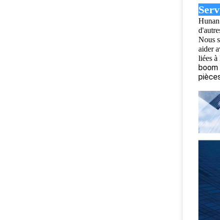
Serv
Hunan 
d'autr
Nous s
aider 
liées 
boom 
pièce