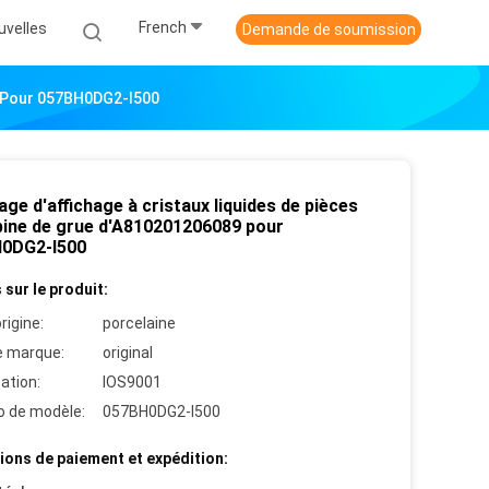
French
uvelles
Demande de soumission
89 Pour 057BH0DG2-I500
age d'affichage à cristaux liquides de pièces
bine de grue d'A810201206089 pour
0DG2-I500
 sur le produit:
rigine:
porcelaine
 marque:
original
cation:
IOS9001
 de modèle:
057BH0DG2-I500
ions de paiement et expédition: