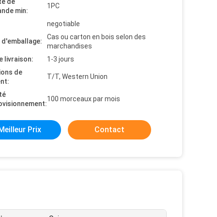
té de
1PC
nde min:
negotiable
Cas ou carton en bois selon des
s d'emballage:
marchandises
e livraison:
1-3 jours
ions de
T/T, Western Union
nt:
té
100 morceaux par mois
ovisionnement:
Meilleur Prix
Contact