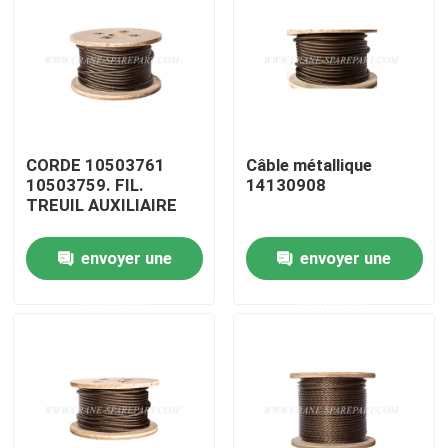
Visite d'usine
Contrôle de la qualité
CORDE 10503761
Câble métallique
Contact
10503759. FIL.
14130908
TREUIL AUXILIAIRE
nouvelles
envoyer une
envoyer une
demande
demande
Demande de soumission
Pièces de rechange de grue
Crane Electrical Parts