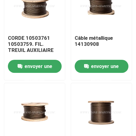
Visite d'usine
Contrôle de la qualité
CORDE 10503761
Câble métallique
10503759. FIL.
14130908
TREUIL AUXILIAIRE
Contact
envoyer une
envoyer une
nouvelles
demande
demande
Demande de soumission
Pièces de rechange de grue
Crane Electrical Parts