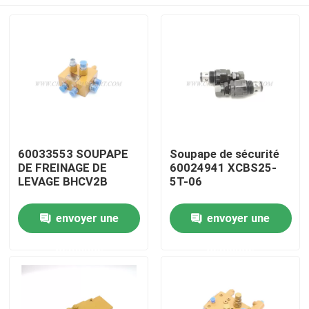
60033553 SOUPAPE
Soupape de sécurité
DE FREINAGE DE
60024941 XCBS25-
LEVAGE BHCV2B
5T-06
Aperçu
envoyer une
envoyer une
demande
demande
Produits
A propos de nous