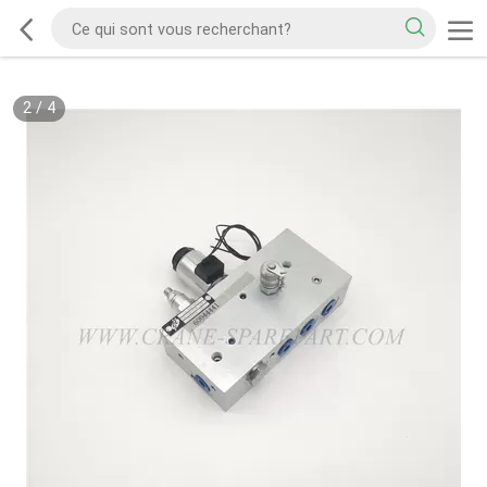
2
/
4