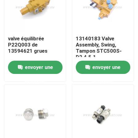
Visite d'usine
Contrôle de la qualité
valve équilibrée
13140183 Valve
P22Q003 de
Assembly, Swing,
13594621 grues
Tampon STC500S-
Contact
D2.4.5.1
envoyer une
envoyer une
nouvelles
demande
demande
Demande de soumission
Pièces de rechange de grue
Crane Electrical Parts