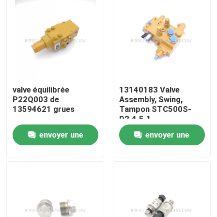
Visite d'usine
Contrôle de la qualité
Contact
valve équilibrée
13140183 Valve
P22Q003 de
Assembly, Swing,
13594621 grues
Tampon STC500S-
D2.4.5.1
nouvelles
envoyer une
envoyer une
Demande de soumission
demande
demande
Pièces de rechange de grue
Crane Electrical Parts