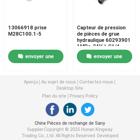
Crane Parts hydraulique
13066918 prise
Capteur de pression
M28C100.1-5
de pièces de grue
Crane Undercarriage Parts
hydraulique 60293901
1MPa-24V-I-G1/4-
DELPHI
Crane Engine Parts
envoyer une
envoyer une
demande
demande
Filtre de Sany
Aperçu
Au sujet de nous
Contactez-nous
Desktop Site
Crane Cab Parts
Plan du site
Privacy Policy
Crane Boom Parts
Chine Pièces de rechange de Sany
Supplier.Copyright © 2025 Hunan Kingway
Crane Light
Trading Co., Ltd. All Rights Reserved. Developed