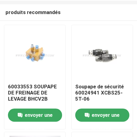
produits recommandés
60033553 SOUPAPE
Soupape de sécurité
DE FREINAGE DE
60024941 XCBS25-
Aperçu
LEVAGE BHCV2B
5T-06
envoyer une
envoyer une
Produits
demande
demande
A propos de nous