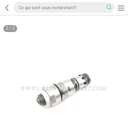
2
/
3