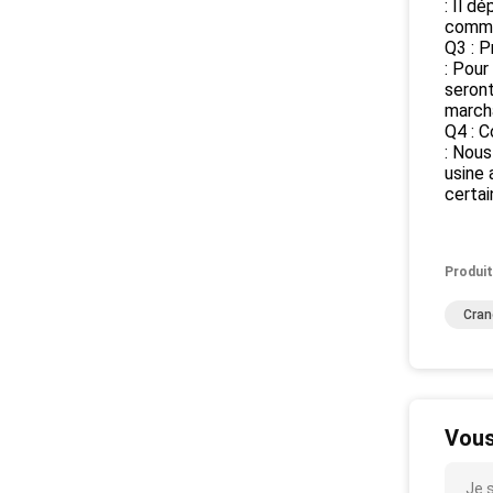
: Il d
comma
Q3 : P
: Pour
seront
marcha
Q4 : C
: Nous
usine 
certai
Produit
Cran
Vous
Je 