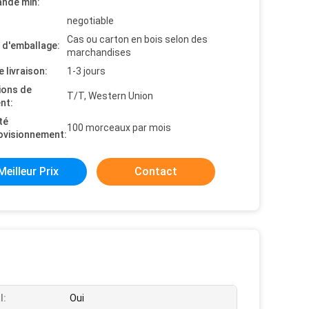
nde min:
negotiable
Cas ou carton en bois selon des
s d'emballage:
marchandises
e livraison:
1-3 jours
ions de
T/T, Western Union
nt:
té
100 morceaux par mois
ovisionnement:
Meilleur Prix
Contact
l:
Oui