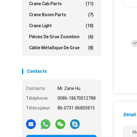
Crane Cab Parts
(11)
Crane Boom Parts
(7)
Crane Light
(10)
Pièces De Grue Zoomlion
(6)
Câble Métallique De Grue
(8)
Contacts
Contacts:
Mr. Zane Hu
Téléphone:
0086-18670012788
Télécopieur:
86-0731-86805815
Détail
Mo