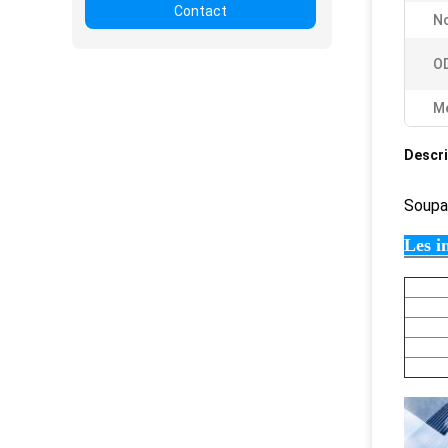
Contact
N
O
Me
Descri
Soup
Les i