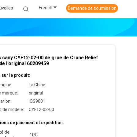
French
uvelles
Demande de soumission
s sany CYF12-02-00 de grue de Crane Relief
de l'original 60209459
 sur le produit:
rigine:
La Chine
 marque:
original
cation:
IOS9001
 de modèle:
CYF12-02-00
ions de paiement et expédition:
té de
1PC