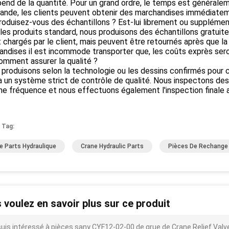
épend de la quantité. Pour un grand ordre, le temps est générale
nde, les clients peuvent obtenir des marchandises immédiatem
roduisez-vous des échantillons ? Est-lui librement ou supplémen
 les produits standard, nous produisons des échantillons gratuit
 chargés par le client, mais peuvent être retournés après que 
ndises il est incommode transporter que, les coûts exprès seron
omment assurer la qualité ?
 produisons selon la technologie ou les dessins confirmés pour
a un système strict de contrôle de qualité. Nous inspectons de
ne fréquence et nous effectuons également l'inspection finale 
 Tag:
e Parts Hydraulique
Crane Hydraulic Parts
Pièces De Rechange
 voulez en savoir plus sur ce produit
suis intéressé à pièces sany CYF12-02-00 de grue de Crane Relief Valve