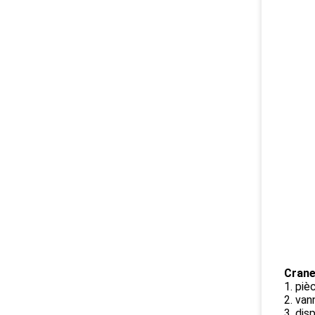
Crane
1. piè
2. va
3. dis