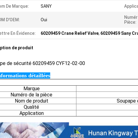
om De Marque:
SANY
Applic
Numér
DM D'OEM:
Oui
Pièce:
ttre En Évidence:
60209459 Crane Relief Valve
,
60209459 Sany Cr
ption de produit
ape
de sécurité 60209459 CYF12-02-00
nformations détaillées
Marque
Numéro de la pièce
Nom de produit
Soupape 
Qualité
Application