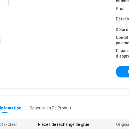
comma
Prix:
Détail
Délai d
Condit
paieme
Capaci
d'appr
 Infomation
Description De Produit
ts-Clés:
Pièces de rechange de grue
Origina