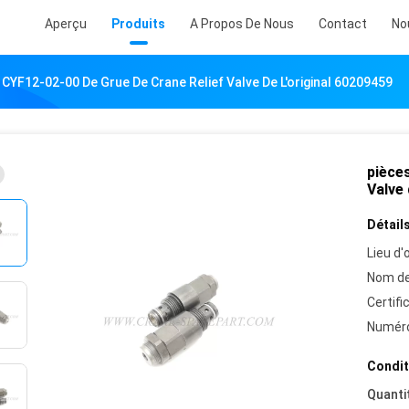
Aperçu
Produits
A Propos De Nous
Contact
No
 CYF12-02-00 De Grue De Crane Relief Valve De L'original 60209459
pièce
Valve 
Détails
Lieu d'o
Nom de
Certifi
Numéro
Condit
Quanti