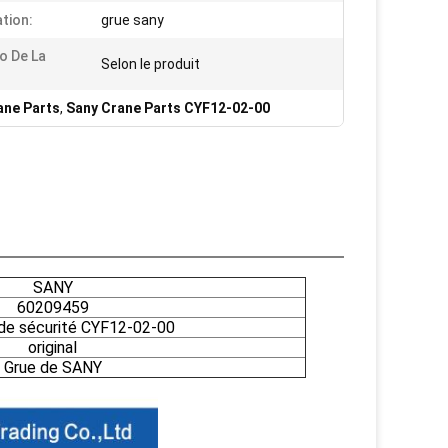
ation:
grue sany
o De La
Selon le produit
ane Parts
,
Sany Crane Parts CYF12-02-00
SANY
60209459
de sécurité CYF12-02-00
original
Grue de SANY