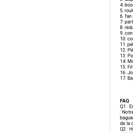
4. boo
5. rou
6. fan
7. par
8. réd
9. con
10. co
11. pi
12. Pi
13. P
14. Mo
15. Fil
16. Jo
17. Ba
FAQ
Q1 : E
: Notr
baguag
de la 
Q2 : H