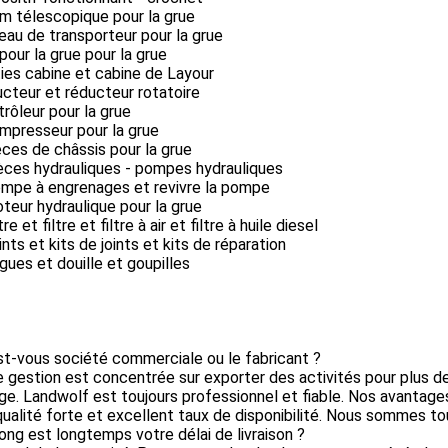
m télescopique pour la grue
leau de transporteur pour la grue
 pour la grue pour la grue
ties cabine et cabine de Layour
ucteur et réducteur rotatoire
trôleur pour la grue
mpresseur pour la grue
èces de châssis pour la grue
èces hydrauliques - pompes hydrauliques
ompe à engrenages et revivre la pompe
teur hydraulique pour la grue
tre et filtre et filtre à air et filtre à huile diesel
ints et kits de joints et kits de réparation
gues et douille et goupilles
st-vous société commerciale ou le fabricant ?
e gestion est concentrée sur exporter des activités pour plus d
e. Landwolf est toujours professionnel et fiable. Nos avantages
qualité forte et excellent taux de disponibilité. Nous sommes to
ong est longtemps votre délai de livraison ?