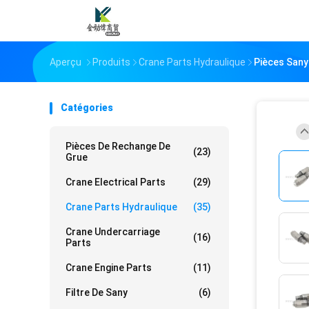
Aperçu
Produits
Crane Parts Hydraulique
Pièces Sany
Catégories
Pièces De Rechange De
(23)
Grue
Crane Electrical Parts
(29)
Crane Parts Hydraulique
(35)
Crane Undercarriage
(16)
Parts
Crane Engine Parts
(11)
Filtre De Sany
(6)