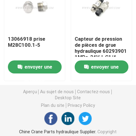
Crane Parts hydraulique
Crane Undercarriage Parts
13066918 prise
Capteur de pression
M28C100.1-5
de pièces de grue
hydraulique 60293901
Crane Engine Parts
1MPa-24V-I-G1/4-
DELPHI
envoyer une
envoyer une
Filtre de Sany
demande
demande
Aperçu
Au sujet de nous
Contactez-nous
Crane Cab Parts
Desktop Site
Plan du site
Privacy Policy
Crane Boom Parts
Crane Light
Chine Crane Parts hydraulique Supplier.
Copyright