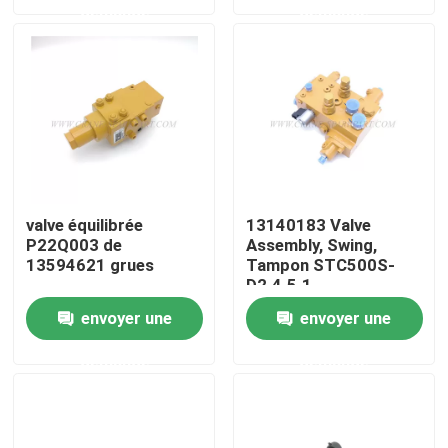
demande
demande
Visite d'usine
Contrôle de la qualité
Contact
valve équilibrée
13140183 Valve
P22Q003 de
Assembly, Swing,
nouvelles
13594621 grues
Tampon STC500S-
D2.4.5.1
Demande de soumission
envoyer une
envoyer une
demande
demande
Pièces de rechange de grue
Crane Electrical Parts