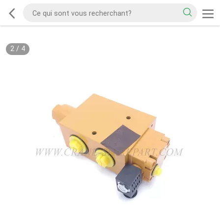
2
/
4