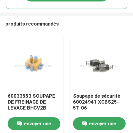
produits recommandés
Aperçu
60033553 SOUPAPE
Soupape de sécurité
DE FREINAGE DE
60024941 XCBS25-
LEVAGE BHCV2B
5T-06
Produits
envoyer une
envoyer une
A propos de nous