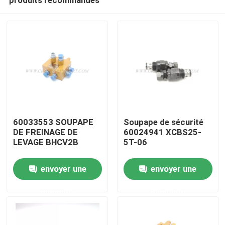
60033553 SOUPAPE
Soupape de sécurité
DE FREINAGE DE
60024941 XCBS25-
LEVAGE BHCV2B
5T-06
Aperçu
envoyer une
envoyer une
demande
demande
Produits
A propos de nous