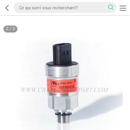
2
/
3