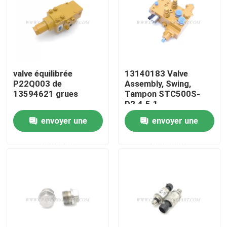
Visite d'usine
Contrôle de la qualité
valve équilibrée
13140183 Valve
P22Q003 de
Assembly, Swing,
Contact
13594621 grues
Tampon STC500S-
D2.4.5.1
envoyer une
envoyer une
nouvelles
demande
demande
Demande de soumission
Pièces de rechange de grue
Crane Electrical Parts