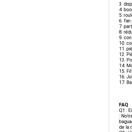
3. dis
4. boo
5. rou
6. fan
7. par
8. réd
9. con
10. co
11. pi
12. Pi
13. P
14. Mo
15. Fil
16. Jo
17. Ba
FAQ
Q1 : E
: Notr
baguag
de la 