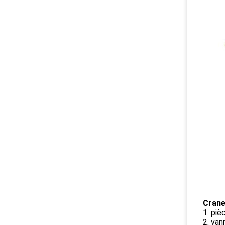
Crane
1. piè
2. va