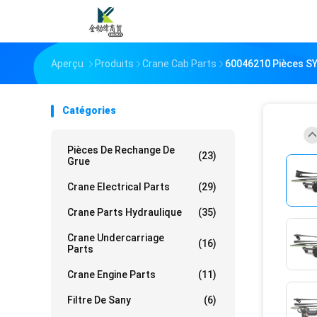
Aperçu
Produits
Crane Cab Parts
60046210 Pièces SY
Catégories
Pièces De Rechange De
(23)
Grue
Crane Electrical Parts
(29)
Crane Parts Hydraulique
(35)
Crane Undercarriage
(16)
Parts
Crane Engine Parts
(11)
Filtre De Sany
(6)