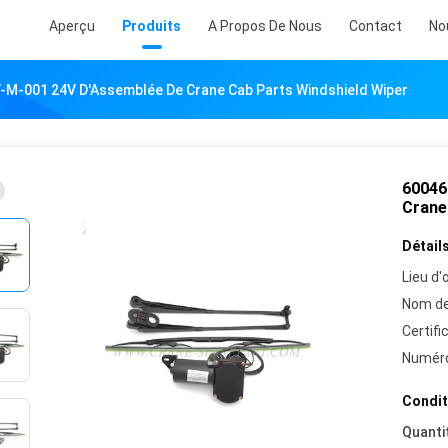
Aperçu
Produits
A Propos De Nous
Contact
No
-M-001 24V D'Assemblée De Crane Cab Parts Windshield Wiper
60046
Crane
Détails
Lieu d'o
Nom de
Certifi
Numéro
Condit
Quanti