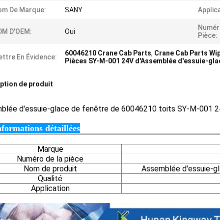
om De Marque:
SANY
Applic
Numér
DM D'OEM:
Oui
Pièce:
60046210 Crane Cab Parts
,
Crane Cab Parts Wi
ttre En Évidence:
Pièces SY-M-001 24V d'Assemblée d'essuie-gla
ption de produit
blée
d'essuie-glace de fenêtre de 60046210 toits SY-M-001 
nformations détaillées
Marque
Numéro de la pièce
Nom de produit
Assemblée d'essuie-gl
Qualité
Application