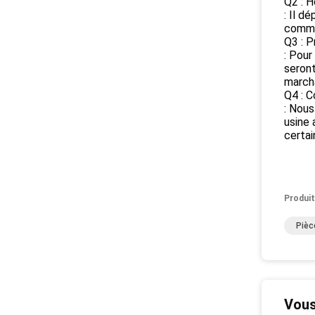
Q2 : H
: Il d
comma
Q3 : P
: Pour
seront
marcha
Q4 : C
: Nous
usine 
certai
Produit
Pièc
Vous