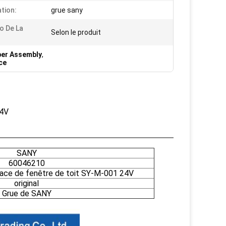
ation:
grue sany
o De La
Selon le produit
per Assembly
,
ce
24V
SANY
60046210
ace de fenêtre de toit SY-M-001 24V
original
Grue de SANY