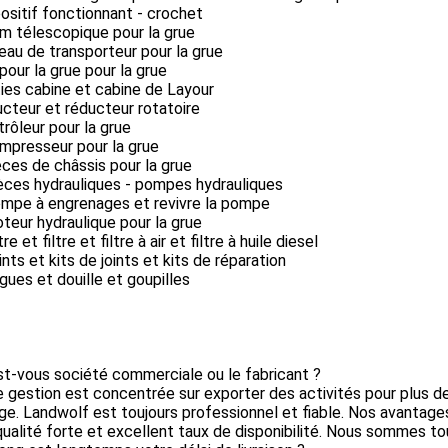
positif fonctionnant - crochet
m télescopique pour la grue
leau de transporteur pour la grue
 pour la grue pour la grue
ties cabine et cabine de Layour
ucteur et réducteur rotatoire
trôleur pour la grue
mpresseur pour la grue
èces de châssis pour la grue
èces hydrauliques - pompes hydrauliques
ompe à engrenages et revivre la pompe
teur hydraulique pour la grue
tre et filtre et filtre à air et filtre à huile diesel
ints et kits de joints et kits de réparation
gues et douille et goupilles
st-vous société commerciale ou le fabricant ?
e gestion est concentrée sur exporter des activités pour plus d
e. Landwolf est toujours professionnel et fiable. Nos avantages
qualité forte et excellent taux de disponibilité. Nous sommes to