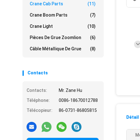
Crane Cab Parts
(11)
Crane Boom Parts
(7)
Crane Light
(10)
Pièces De Grue Zoomlion
(6)
Câble Métallique De Grue
(8)
Contacts
Contacts:
Mr. Zane Hu
Téléphone:
0086-18670012788
Télécopieur:
86-0731-86805815
Détail
Mo