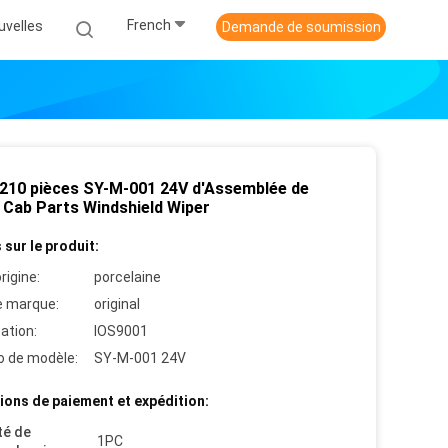
French
uvelles
Demande de soumission
210 pièces SY-M-001 24V d'Assemblée de
 Cab Parts Windshield Wiper
 sur le produit:
rigine:
porcelaine
 marque:
original
cation:
IOS9001
 de modèle:
SY-M-001 24V
ions de paiement et expédition:
té de
1PC