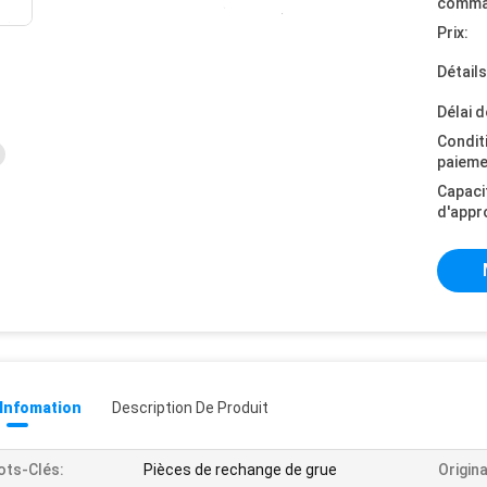
comma
Prix:
Détail
Délai d
Condit
paieme
Capaci
d'appr
 Infomation
Description De Produit
ts-Clés:
Pièces de rechange de grue
Origina