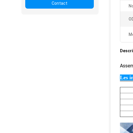
Contact
N
O
Me
Descri
Assem
Les i