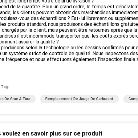
ong est longtemps votre délai de livraison ?
épend de la quantité. Pour un grand ordre, le temps est générale
nde, les clients peuvent obtenir des marchandises immédiatem
roduisez-vous des échantillons ? Est-lui librement ou supplémen
 les produits standard, nous produisons des échantillons gratuit
 chargés par le client, mais peuvent être retournés après que 
ndises il est incommode transporter que, les coûts exprès seron
omment assurer la qualité ?
 produisons selon la technologie ou les dessins confirmés pour
a un système strict de contrôle de qualité. Nous inspectons de
ne fréquence et nous effectuons également l'inspection finale 
 Tag:
es De Grue À Tour
Remplacement De Jauge De Carburant
Comp
 voulez en savoir plus sur ce produit