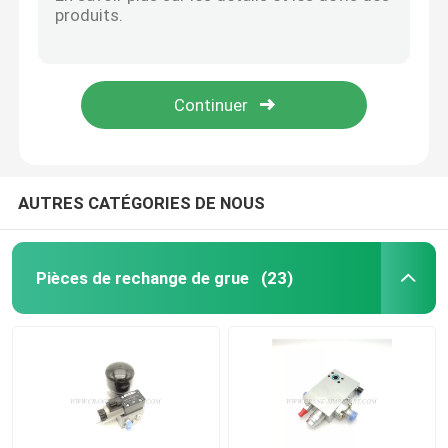
Lampe rotatoire JD90A-H03Y024 de tête de la grue LED de la parenthèse A241100000656
A241100000703 Crane Light Headlight Ceiling Outdoor YZ.Q-D-010
Crane Parts hydraulique
A249900000826 Crane Spare Parts Buzzer aérien 3729050-116-24V
Joint circulaire GL-4-17A52t d'A249900001096 Crane Electrical Parts Conductive
Crane Undercarriage Parts
A249900001258 remplacement original Crane Parts Display HL-LCD064-C
Crane Engine Parts
AUTRES CATÉGORIES DE NOUS
Filtre de Sany
Pièces de rechange de grue
(23)
Crane Cab Parts
Crane Boom Parts
Crane Light