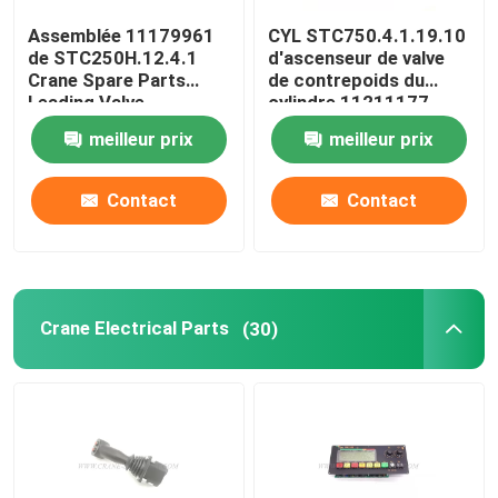
Assemblée 11179961
CYL STC750.4.1.19.10
Pièces de grue Zoomlion
de STC250H.12.4.1
d'ascenseur de valve
Crane Spare Parts
de contrepoids du
Leading Valve
cylindre 11211177
Câble métallique de grue
hydraulique
meilleur prix
meilleur prix
Contact
Contact
Crane Electrical Parts
(30)