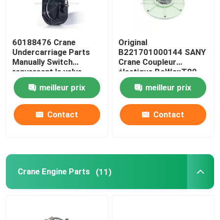
60188476 Crane
Original
Undercarriage Parts
B221701000144 SANY
Manually Switch
Crane Coupleur
renversant la valve
élastique BoWexT80-
pour SANY JZF80FD
11.5
meilleur prix
meilleur prix
Contact
Contact
Crane Engine Parts
(11)