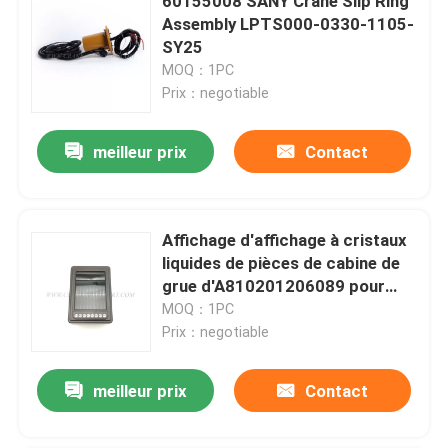
60155008 SANY Crane Slip Ring
Assembly LPTS000-0330-1105-
SY25
MOQ：1PC
Prix：negotiable
meilleur prix
Contact
Affichage d'affichage à cristaux
liquides de pièces de cabine de
grue d'A810201206089 pour
057BH0DG2-I500
MOQ：1PC
Prix：negotiable
meilleur prix
Contact