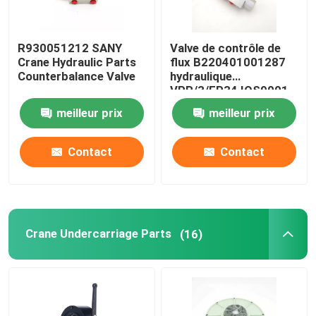
R930051212 SANY
Valve de contrôle de
Crane Hydraulic Parts
flux B220401001287
Counterbalance Valve
hydraulique
VPR/3/EP34 IOS9001
meilleur prix
meilleur prix
Contact
Contact
Crane Undercarriage Parts
(16)