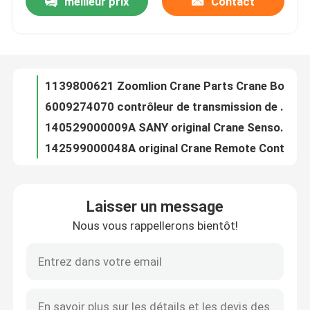
meilleur prix
Contact
1020702393 Zoomlion Crane Parts Collecting Crane Ring IOS9001
1021402530 Zoomlion Crane Parts Reverse Display Mobile Crane Parts
Visite d'usine
1021403051 Zoomlion Crane Parts Load Moment Limiter IOS9001
1092100690 l'OEM véritable de filtre à air de l'ATLAS COPCO de filtre de Sany remplace
Contrôle de la qualité
1139800621 Zoomlion Crane Parts Crane Boom Limit Switch original
6009274070 contrôleur de transmission de Crane Engine Parts SANY Tci
Contact
140529000009A SANY original Crane Sensor Length HG-WY-3000-V
142599000048A original Crane Remote Control Switch B-S-5025-TN
Camion Crane Parts SANY Crane Becket Wedge du boom A219900000129
nouvelles
Grue de l'ajustement 3514CF1-020CH SANY de distributeur de freinage du pied A220401000250
Laisser un message
Valve de manière d'A220401000298 Crane Undercarriage Parts SANY S25A3.0 un
Demande de soumission
Nous vous rappellerons bientôt!
Valve de la protection de circuit A220401000726 quatre pour la grue 3515CF1-010C de SANY
Filtre Crane Filter Replacement QU1.I (SY) - H40×10S d'A222100000268 Sany
Pièces de rechange de grue
Poulie 70×50 d'A229900005525 SANY Crane Boom Parts Tower Crane
A241100000651 Crane Light Indicator Alarm AL213 IP65 24V 3W
Crane Electrical Parts