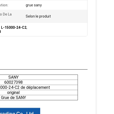
ation:
grue sany
o De La
Selon le produit
s L-15000-24-C2
,
t
SANY
60027398
5000-24-C2 de déplacement
original
Grue de SANY