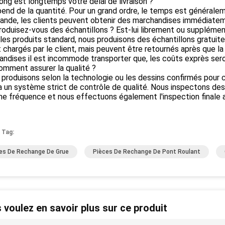
ong est longtemps votre délai de livraison ?
épend de la quantité. Pour un grand ordre, le temps est générale
nde, les clients peuvent obtenir des marchandises immédiatem
roduisez-vous des échantillons ? Est-lui librement ou supplémen
 les produits standard, nous produisons des échantillons gratuit
 chargés par le client, mais peuvent être retournés après que 
ndises il est incommode transporter que, les coûts exprès seron
omment assurer la qualité ?
 produisons selon la technologie ou les dessins confirmés pour
a un système strict de contrôle de qualité. Nous inspectons de
ne fréquence et nous effectuons également l'inspection finale 
 Tag:
es De Rechange De Grue
Pièces De Rechange De Pont Roulant
 voulez en savoir plus sur ce produit