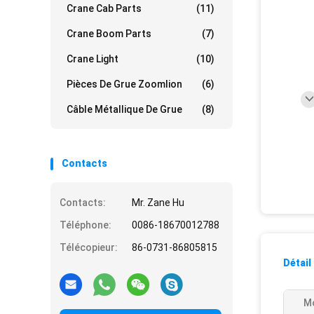
Crane Cab Parts
(11)
Crane Boom Parts
(7)
Crane Light
(10)
Pièces De Grue Zoomlion
(6)
Câble Métallique De Grue
(8)
Contacts
Contacts:
Mr. Zane Hu
Téléphone:
0086-18670012788
Télécopieur:
86-0731-86805815
Détail
Mo