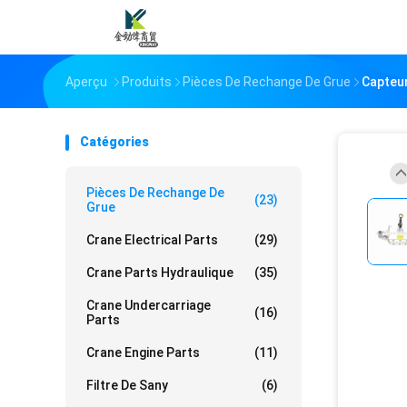
Aperçu
Produits
Pièces De Rechange De Grue
Capteur
Catégories
Pièces De Rechange De
(23)
Grue
Crane Electrical Parts
(29)
Crane Parts Hydraulique
(35)
Crane Undercarriage
(16)
Parts
Crane Engine Parts
(11)
Filtre De Sany
(6)