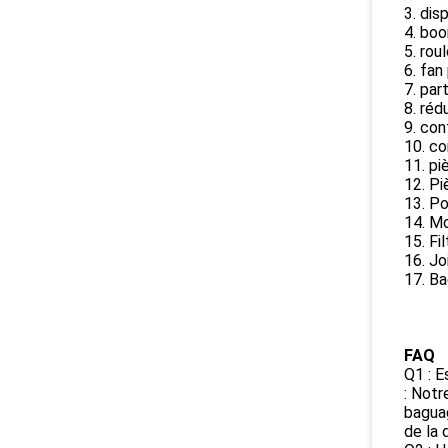
3. dis
4. boo
5. rou
6. fan
7. par
8. réd
9. con
10. co
11. pi
12. Pi
13. P
14. Mo
15. Fil
16. Jo
17. Ba
FAQ
Q1 : E
: Notr
baguag
de la 