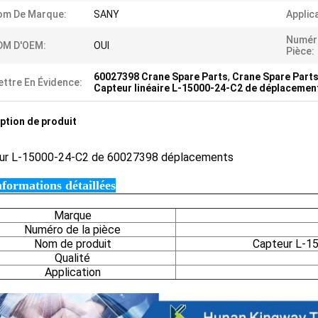
om De Marque:
SANY
Applic
Numér
DM D'OEM:
OUI
Pièce:
60027398 Crane Spare Parts
,
Crane Spare Part
ttre En Évidence:
Capteur linéaire L-15000-24-C2 de déplacemen
ption de produit
ur
L-15000-24-C2 de 60027398 déplacements
nformations détaillées
Marque
Numéro de la pièce
Nom de produit
Capteur L-1
Qualité
Application