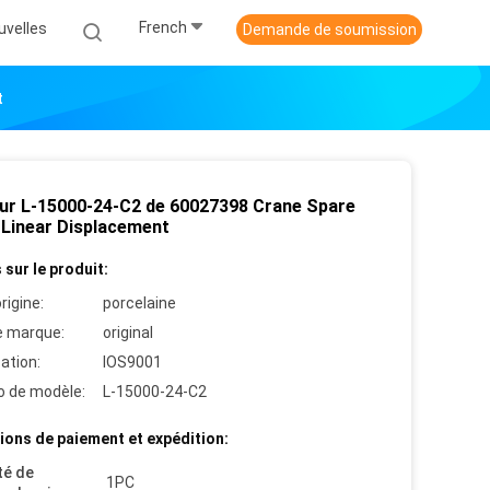
French
uvelles
Demande de soumission
t
ur L-15000-24-C2 de 60027398 Crane Spare
 Linear Displacement
 sur le produit:
rigine:
porcelaine
 marque:
original
cation:
IOS9001
 de modèle:
L-15000-24-C2
ions de paiement et expédition:
té de
1PC