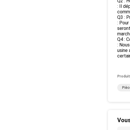
Q2 : H
: Il d
comma
Q3 : P
: Pour
seront
marcha
Q4 : C
: Nous
usine 
certai
Produit
Pièc
Vous