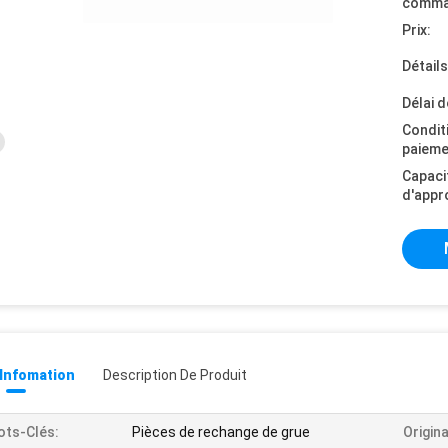
comma
Prix:
Détail
Délai d
Condit
paieme
Capaci
d'appr
 Infomation
Description De Produit
ts-Clés:
Pièces de rechange de grue
Origina