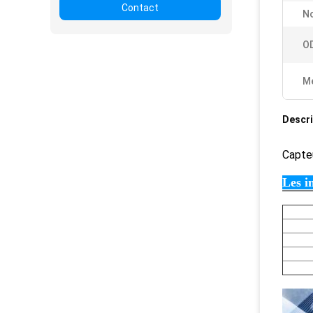
Contact
N
O
Me
Descri
Capte
Les i