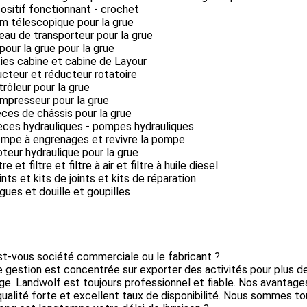
positif fonctionnant - crochet
m télescopique pour la grue
leau de transporteur pour la grue
 pour la grue pour la grue
ties cabine et cabine de Layour
ucteur et réducteur rotatoire
trôleur pour la grue
mpresseur pour la grue
èces de châssis pour la grue
èces hydrauliques - pompes hydrauliques
ompe à engrenages et revivre la pompe
teur hydraulique pour la grue
tre et filtre et filtre à air et filtre à huile diesel
ints et kits de joints et kits de réparation
gues et douille et goupilles
st-vous société commerciale ou le fabricant ?
e gestion est concentrée sur exporter des activités pour plus d
e. Landwolf est toujours professionnel et fiable. Nos avantages
qualité forte et excellent taux de disponibilité. Nous sommes to