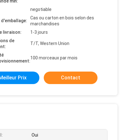
nde min:
negotiable
Cas ou carton en bois selon des
s d'emballage:
marchandises
e livraison:
1-3 jours
ions de
T/T, Western Union
nt:
té
100 morceaux par mois
ovisionnement:
Meilleur Prix
Contact
l:
Oui