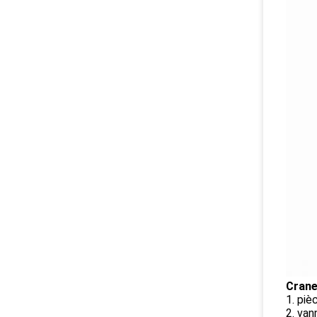
Crane
1. piè
2. va