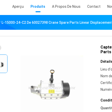
Aperçu
Produits
A Propos De Nous
Contact
No
 L-15000-24-C2 De 60027398 Crane Spare Parts Linear Displacemen
Capte
Parts
Détails
Lieu d'o
Nom de
Certifi
Numéro
Condit
Quanti