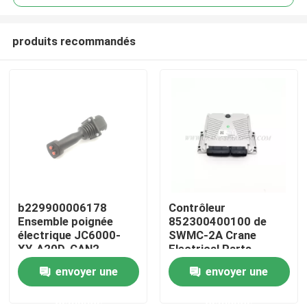
produits recommandés
b229900006178
Contrôleur
Aperçu
Ensemble poignée
852300400100 de
électrique JC6000-
SWMC-2A Crane
XY-A20D-CAN2
Electrical Parts
Produits
Sunward Rig
envoyer une
envoyer une
demande
demande
A propos de nous