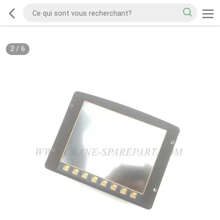
2
/
6