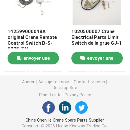
Crane Parts hydraulique
142599000048A
1020500007 Crane
Crane Undercarriage Parts
original Crane Remote
Electrical Parts Limit
Control Switch B-S-
Switch de la grue GJ-1
5025-TN
Crane Engine Parts
envoyer une
envoyer une
Filtre de Sany
demande
demande
Aperçu
Au sujet de nous
Contactez-nous
Desktop Site
Crane Cab Parts
Plan du site
Privacy Policy
Crane Boom Parts
Chine Chenille Crane Spare Parts Supplier.
Crane Light
Copyright © 2026 Hunan Kingway Trading Co.,