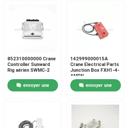
Visite d'usine
Contrôle de la qualité
Contact
852310000000 Crane
142999000015A
Controller Sunward
Crane Electrical Parts
Rig aérien SWMC-2
Junction Box FXH1-4-
nouvelles
AMPN
envoyer une
envoyer une
Demande de soumission
demande
demande
Pièces de rechange de grue
Crane Electrical Parts