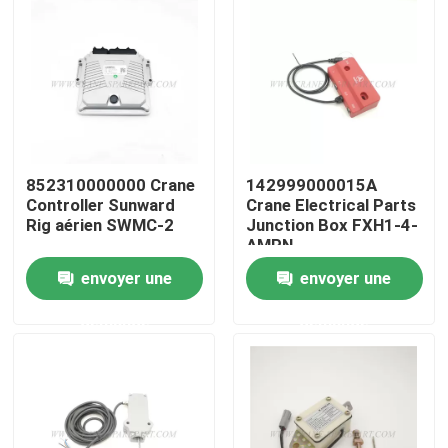
Visite d'usine
Contrôle de la qualité
Contact
852310000000 Crane
142999000015A
Controller Sunward
Crane Electrical Parts
Rig aérien SWMC-2
Junction Box FXH1-4-
AMPN
nouvelles
envoyer une
envoyer une
Demande de soumission
demande
demande
Pièces de rechange de grue
Crane Electrical Parts