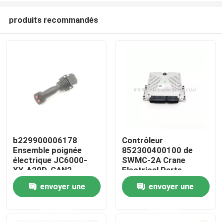
produits recommandés
b229900006178
Contrôleur
Ensemble poignée
852300400100 de
Aperçu
électrique JC6000-
SWMC-2A Crane
XY-A20D-CAN2
Electrical Parts
Sunward Rig
envoyer une
envoyer une
Produits
demande
demande
A propos de nous