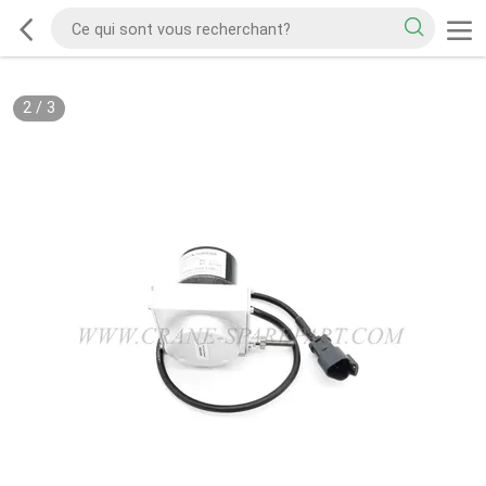
2
/
3