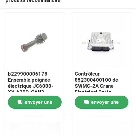
b229900006178
Contrôleur
Ensemble poignée
852300400100 de
électrique JC6000-
SWMC-2A Crane
XY-A20D-CAN2
Electrical Parts
Aperçu
Sunward Rig
envoyer une
envoyer une
demande
demande
Produits
A propos de nous