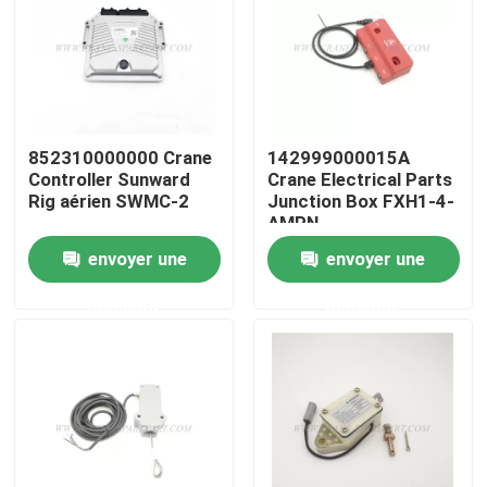
Visite d'usine
Contrôle de la qualité
852310000000 Crane
142999000015A
Controller Sunward
Crane Electrical Parts
Contact
Rig aérien SWMC-2
Junction Box FXH1-4-
AMPN
envoyer une
envoyer une
nouvelles
demande
demande
Demande de soumission
Pièces de rechange de grue
Crane Electrical Parts