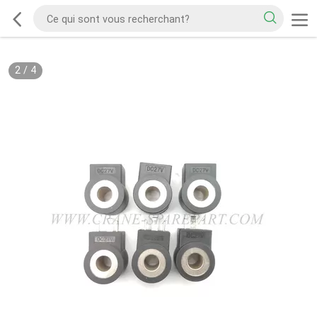
2
/
4