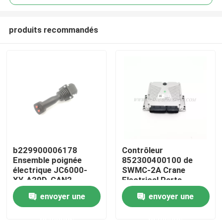
produits recommandés
b229900006178
Contrôleur
Aperçu
Ensemble poignée
852300400100 de
électrique JC6000-
SWMC-2A Crane
XY-A20D-CAN2
Electrical Parts
Produits
Sunward Rig
envoyer une
envoyer une
demande
demande
A propos de nous