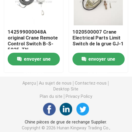
Crane Parts hydraulique
142599000048A
1020500007 Crane
Crane Undercarriage Parts
original Crane Remote
Electrical Parts Limit
Control Switch B-S-
Switch de la grue GJ-1
5025-TN
Crane Engine Parts
envoyer une
envoyer une
Filtre de Sany
demande
demande
Aperçu
Au sujet de nous
Contactez-nous
Desktop Site
Crane Cab Parts
Plan du site
Privacy Policy
Crane Boom Parts
Chine pièces de grue de rechange Supplier.
Crane Light
Copyright © 2026 Hunan Kingway Trading Co.,