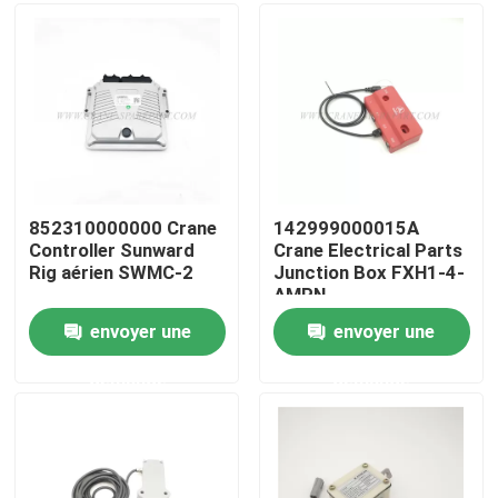
Visite d'usine
Contrôle de la qualité
Contact
852310000000 Crane
142999000015A
Controller Sunward
Crane Electrical Parts
Rig aérien SWMC-2
Junction Box FXH1-4-
nouvelles
AMPN
envoyer une
envoyer une
Demande de soumission
demande
demande
Pièces de rechange de grue
Crane Electrical Parts